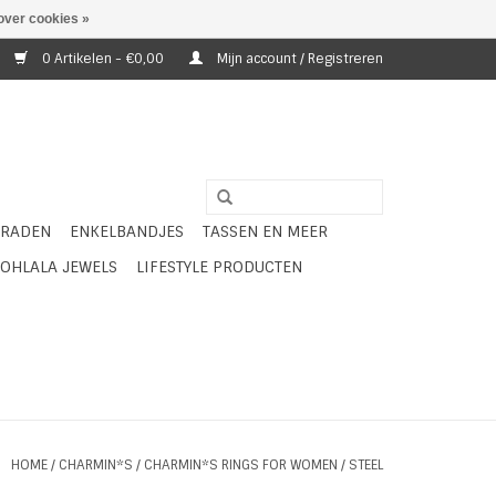
over cookies »
0 Artikelen - €0,00
Mijn account / Registreren
ERADEN
ENKELBANDJES
TASSEN EN MEER
OHLALA JEWELS
LIFESTYLE PRODUCTEN
HOME
/
CHARMIN*S
/
CHARMIN*S RINGS FOR WOMEN
/
STEEL