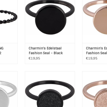
aardig
Edelstaal Fashion Seal - Black
Ring Edelstaal
Plated
Kleur: Zwart
R
Materiaal: Hoogwaardig
NKELWAGEN
Edelstaal - Black Plated
Kleur
Materiaal:
TOEVOEGEN AAN WINKELWAGEN
Edelstaal -
TOEVOEGEN AA
NG
Charmin's Edelstaal
Charmin's Ed
2
Fashion Seal - Black
Fashion Seal
€19,95
€19,95
aal Fashion
Charmin's ring Edelstaal Sanded
Ze zijn weer su
l
Circle - Black
de Charmin'
r
Kleur: Zwart
Ring L316 Ed
aardig
Materiaal: L316 Hoogwaardig
Circle
Edelstaal Black Plated
Kleur
NKELWAGEN
TOEVOEGEN AAN WINKELWAGEN
Materiaal: