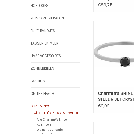
€89,75
HORLOGES
PLUS SIZE SIERADEN
SHINE BRIGHT STEE
CRYSTAL R3
ENKELBANDJES
Kleur: Zilver / 
TASSEN EN MEER
Materiaal: Hoogw
Edelstaal (L3
HAARACCESOIRES
TOEVOEGEN AAN WI
ZONNEBRILLEN
FASHION
Charmin's SHINE
ON THE BEACH
STEEL & JET CRYS
€9,95
CHARMIN*S
Charmin*s Rings for Women
Alle Charmin*s Ringen
XL Ringen
TURNING BLACK ST
Diamonds & Pearls
Kleur: Zwar