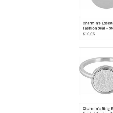
Charmin's Edelst
Fashion Seal - St
€19,95
Ze zijn weer super de
de Charmin's col
Ring Edelstaal Sande
Steel
Kleur: Zilve
Materiaal: L316 Ho
Edelstaal
TOEVOEGEN AAN WI
Charmin's Ring E