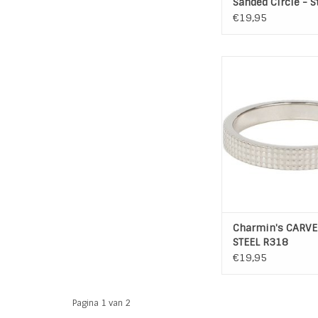
Sanded Circle - S
€19,95
Charmin's CARVED S
R318
TOEVOEGEN AAN WI
Charmin's CARVE
STEEL R318
€19,95
Pagina 1 van 2