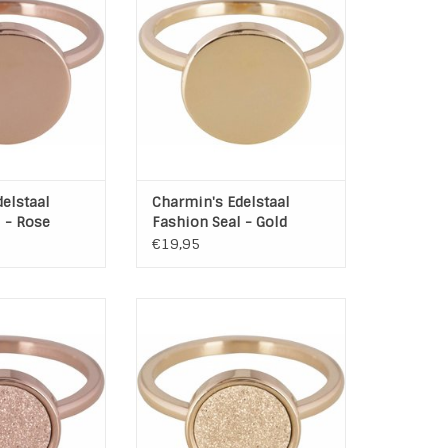
 Fashion Seal -
Edelstaal Fashion Seal - Gold
ose
Kleur: Goud
Materiaal: Hoogwaardig
: Rose
Edelstaal - Gold Plated
 Hoogwaardig
TOEVOEGEN AAN WINKELWAGEN
 Rose Plated
N WINKELWAGEN
elstaal
Charmin's Edelstaal
 - Rose
Fashion Seal - Gold
€19,95
per de ringen uit
Ze zijn weer super de ringen uit
s collectie.
de Charmins collectie.
elstaal Sanded
Ring Edelstaal Sanded Circle -
 - Rose
Gold
Kleur: Goud
: Rose
Materiaal: L316 Hoogwaardig
 Hoogwaardig
Edelstaal Gold Plated