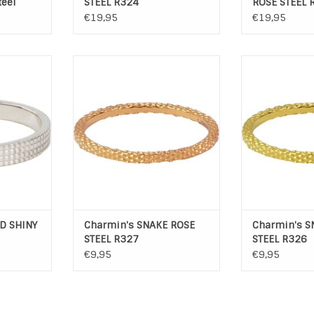
teel
STEEL R324
ROSE STEEL 
€19,95
€19,95
HINY STEEL
Charmin's SNAKE ROSE STEEL
Charmin's SN
R327
R
NKELWAGEN
TOEVOEGEN AAN WINKELWAGEN
TOEVOEGEN AA
D SHINY
Charmin's SNAKE ROSE
Charmin's S
STEEL R327
STEEL R326
€9,95
€9,95