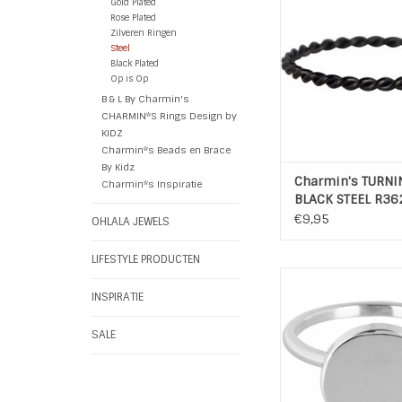
Gold Plated
Materiaal: Hoogw
Rose Plated
Edelstaal Black 
Zilveren Ringen
Steel
TOEVOEGEN AAN WI
Black Plated
Op is Op
B & L By Charmin's
CHARMIN*S Rings Design by
KIDZ
Charmin*s Beads en Brace
By Kidz
Charmin's TURNI
Charmin*s Inspiratie
BLACK STEEL R36
€9,95
OHLALA JEWELS
LIFESTYLE PRODUCTEN
Charmin's ring Edelst
Seal - Stee
INSPIRATIE
Kleur: Zilve
Materiaal: Hoogw
SALE
Edelstaal
TOEVOEGEN AAN WI