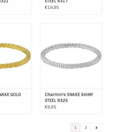
R321
STEEL R317
€19,95
AKE GOLD STEEL
Charmin's stapelring met
326
langenlook.
N WINKELWAGEN
TOEVOEGEN AAN WINKELWAGEN
NAKE GOLD
Charmin's SNAKE SHINY
STEEL R325
€9,95
1
2