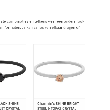
erste combinaties en telkens weer een andere look
en formaten. Je kan ze los van elkaar dragen of
BRIGHT AND JET
SHINE BRIGHT STEEL & TOPAZ
AL R357
CRYSTAL R347
art/ Zwart
 Hoogwaardig
Kleur: Zilver / Zalmroze
) met een laagje
Materiaal: Hoogwaardig
IP Plated
Edelstaal (L316)
N WINKELWAGEN
TOEVOEGEN AAN WINKELWAGEN
LACK SHINE
Charmin's SHINE BRIGHT
JET CRYSTAL
STEEL & TOPAZ CRYSTAL