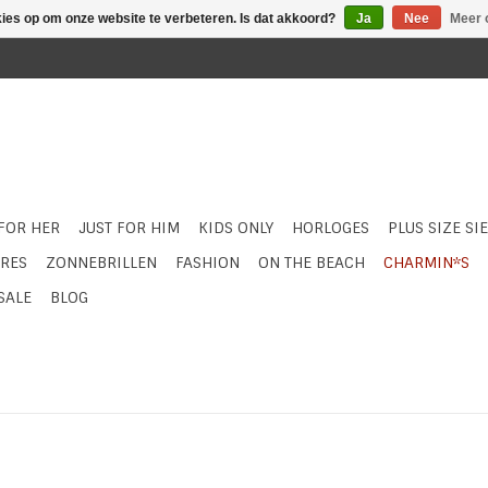
kies op om onze website te verbeteren. Is dat akkoord?
Ja
Nee
Meer 
 FOR HER
JUST FOR HIM
KIDS ONLY
HORLOGES
PLUS SIZE SI
RES
ZONNEBRILLEN
FASHION
ON THE BEACH
CHARMIN*S
SALE
BLOG