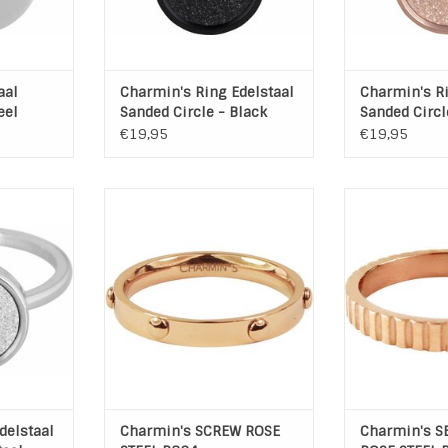
Edelstaal 
TOEVOEGEN AA
aal
Charmin's Ring Edelstaal
Charmin's Ri
eel
Sanded Circle - Black
Sanded Circl
€19,95
€19,95
 ringen uit
Charmin*s Stalen ring SCREW
Charmin's St
lectie.
ROSE STEEL. Combineer de ring
stapelring SERR
d Circle -
met andere leuke Charmin*s
TOEVOEGEN AA
ringen zoals bijvoorbeeld op
r
foto 2
ogwaardig
Materiaal: Steel / Rose Plated
NKELWAGEN
TOEVOEGEN AAN WINKELWAGEN
delstaal
Charmin's SCREW ROSE
Charmin's S