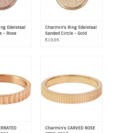
Rose Plated
TOEVOEGEN AAN WINKELWAGEN
N WINKELWAGEN
ng Edelstaal
Charmin's Ring Edelstaal
e - Rose
Sanded Circle - Gold
€19,95
ainless Steel
316L Edelstalen ring van
ATED ROSE STEEL.
Charmin's. Je kan de ring zo
dragen of als stapelring in een
N WINKELWAGEN
leuke set zoals op de 2e
voorbeeld foto
Materiaal: 316L Stainless Steel
- Rose Plated
TOEVOEGEN AAN WINKELWAGEN
ERRATED
Charmin's CARVED ROSE