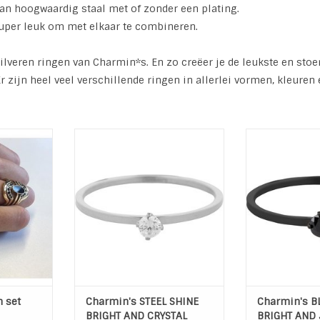
an hoogwaardig staal met of zonder een plating.
super leuk om met elkaar te combineren.
zilveren ringen van Charmin*s. En zo creëer je de leukste en sto
zijn heel veel verschillende ringen in allerlei vormen, kleuren 
n's - Shiny
STEEL SHINE BRIGHT AND CRYSTAL
BLACK SHINE 
R346
CRYST
t je de
Kleur: Zilver / Crystal
Kleur: Zw
e eigen
Materiaal: Hoogwaardig
Materiaal:
n met keus
Edelstaal (L316)
Edelstaal (L316
rpen in
Black - 
TOEVOEGEN AAN WINKELWAGEN
uren en
TOEVOEGEN AA
s Zilveren,
en ringen
d op de
NKELWAGEN
 set
Charmin's STEEL SHINE
Charmin's B
BRIGHT AND CRYSTAL
BRIGHT AND 