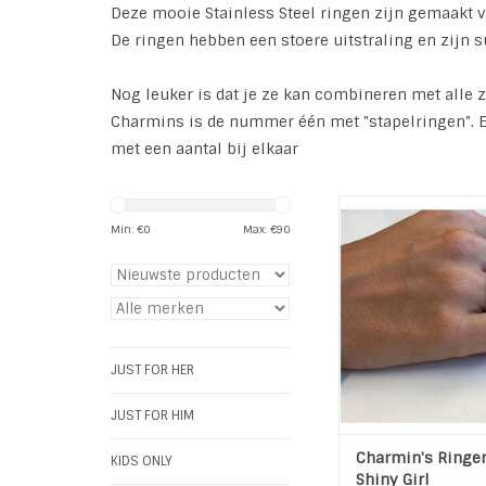
Deze mooie Stainless Steel ringen zijn gemaakt v
De ringen hebben een stoere uitstraling en zijn 
Nog leuker is dat je ze kan combineren met alle 
Charmins is de nummer één met "stapelringen". Er 
met een aantal bij elkaar
Ringen set van Charmi
Girl.
Min: €
0
Max: €
90
De collectie bied
mogelijkheid om j
combinatie te make
uit tal van ontwe
verschillende kle
materialen. Charmin*
JUST FOR HER
Golden look en Stal
zijn geïnspireer
JUST FOR HIM
TOEVOEGEN AAN WI
Charmin's Ringen
KIDS ONLY
Shiny Girl