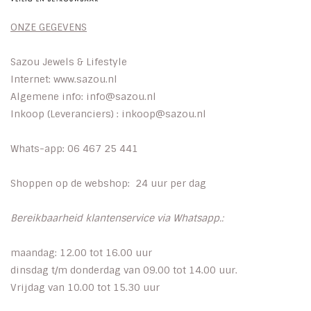
ONZE GEGEVENS
Tassen en meer
Sazou Jewels & Lifestyle
Haaraccesoires
Internet: www.sazou.nl
Algemene info:
info@sazou.nl
Zonnebrillen
Inkoop (Leveranciers) :
inkoop@sazou.nl
Fashion
Whats-app: 06 467 25 441
Shoppen op de webshop: 24 uur per dag
ON THE BEACH
Bereikbaarheid klantenservice via Whatsapp.:
Charmin*s
maandag: 12.00 tot 16.00 uur
Ohlala Jewels
dinsdag t/m donderdag van 09.00 tot 14.00 uur.
Vrijdag van 10.00 tot 15.30 uur
LIFESTYLE PRODUCTEN