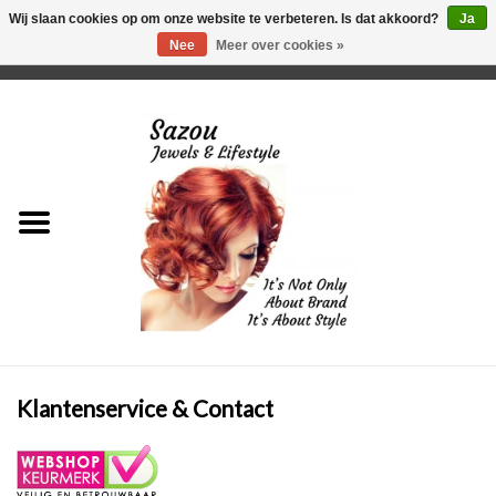
Wij slaan cookies op om onze website te verbeteren. Is dat akkoord?
Ja
Nee
Meer over cookies »
0 Artikelen - €0,00
Home
Just For Her
Just for Him
Kids Only
HORLOGES
Klantenservice & Contact
Plus Size Sieraden
Enkelbandjes