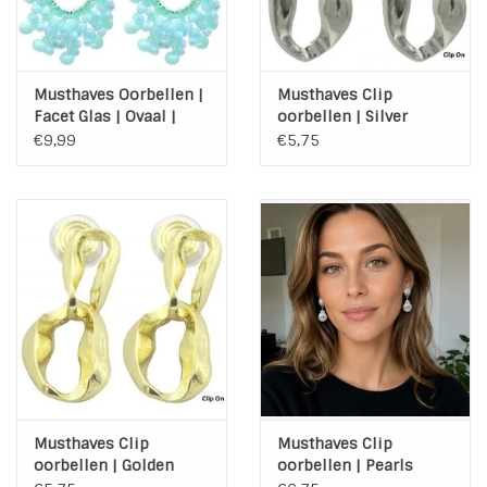
INSPIRATIE
Musthaves Oorbellen |
Musthaves Clip
SALE
Facet Glas | Ovaal |
oorbellen | Silver
Mint
Chain
€9,99
€5,75
Blog
Musthaves Clip
Musthaves Clip
oorbellen | Golden
oorbellen | Pearls