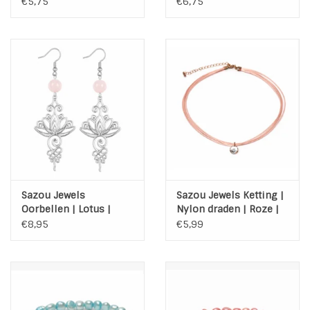
Chain
€5,75
€6,75
Sazou Jewels
Sazou Jewels Ketting |
Oorbellen | Lotus |
Nylon draden | Roze |
Steel | Silver | Agaat
Kristal hanger
€8,95
€5,99