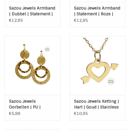
Sazou Jewels Armband
Sazou Jewels Armband
| Dubbel | Statement |
| Statement | Roze |
Zacht Koraal | Goud
Zalm | Goud
€12,95
€12,95
Sazou Jewels
Sazou Jewels Ketting |
Oorbellen | PU |
Hart | Goud | Stainless
Glitters | Luipaard |
Steel | met kaart
€5,99
€10,95
Stainless Steel | Gold