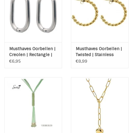
Musthaves Oorbellen |
Musthaves Oorbellen |
Creolen | Rectangle |
Twisted | Stainless
Stainless Steel
Steel | Gold Plated
€6,95
€8,99