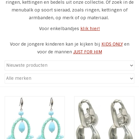
ringen, kettingen en bedels uit onze collectie. Of zoek in de
menubalk op soort sieraad, zoals ringen, kettingen of
Tassen en meer
armbanden, op merk of op materiaal.
Voor enkelbandjes
klik hier!
Haaraccesoires
Voor de jongere kinderen kan je kijken bij
KIDS ONLY
en
Zonnebrillen
voor de mannen
JUST FOR HIM
Fashion
ON THE BEACH
Charmin*s
Ohlala Jewels
LIFESTYLE PRODUCTEN