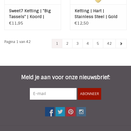
Sweet7 Ketting | "Big
Ketting | Hart |
Tassels" | Koord |
Stainless Steel | Gold
Green
€11,95
€12,50
Pagina 1 van 42
1
2
3
4
5
42
Meld je aan voor onze nieuwsbrief:
ABONNEER