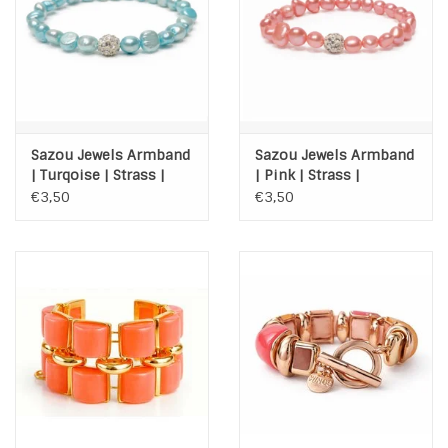
Sazou Jewels Armband
Sazou Jewels Armband
| Turqoise | Strass |
| Pink | Strass |
Elastisch | Zoet
Elastisch | Zoet
€3,50
€3,50
waterparels | Kunststof
waterparels | Kunststof