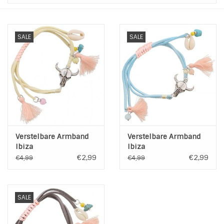
Tassen en meer
SALE
SALE
Haaraccesoires
Zonnebrillen
Fashion
ON THE BEACH
Verstelbare Armband
Verstelbare Armband
Ibiza
Ibiza
€2,99
€2,99
€4,99
€4,99
Charmin*s
Ohlala Jewels
SALE
LIFESTYLE PRODUCTEN