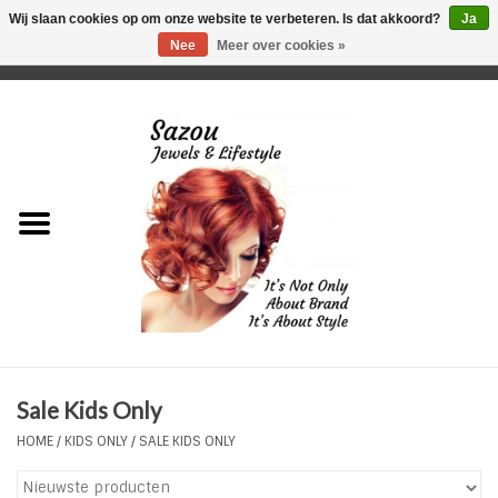
Wij slaan cookies op om onze website te verbeteren. Is dat akkoord?
Ja
Nee
Meer over cookies »
0 Artikelen - €0,00
Home
Just For Her
Just for Him
Kids Only
HORLOGES
Sale Kids Only
Plus Size Sieraden
HOME
/
KIDS ONLY
/
SALE KIDS ONLY
Enkelbandjes