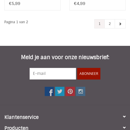
HT 028
025
€5,99
€4,99
Pagina 1 van 2
1
2
Meld je aan voor onze nieuwsbrief:
ABONNEER
Klantenservice
Producten