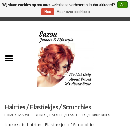
Wij slaan cookies op om onze website te verbeteren. Is dat akkoord?
Ja
Nee
Meer over cookies »
0 Artikelen - €0,00
Home
Just For Her
Just for Him
Kids Only
HORLOGES
Hairties / Elastiekjes / Scrunchies
Plus Size Sieraden
HOME
/
HAARACCESOIRES
/
HAIRTIES / ELASTIEKJES / SCRUNCHIES
Leuke sets Hairties, Elastiekjes of Scrunchies.
Enkelbandjes