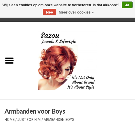
Wij slaan cookies op om onze website te verbeteren. Is dat akkoord?
Ja
Nee
Meer over cookies »
0 Artikelen - €0,00
Home
Just For Her
Just for Him
Kids Only
HORLOGES
Armbanden voor Boys
Plus Size Sieraden
HOME
/
JUST FOR HIM
/
ARMBANDEN BOYS
Enkelbandjes