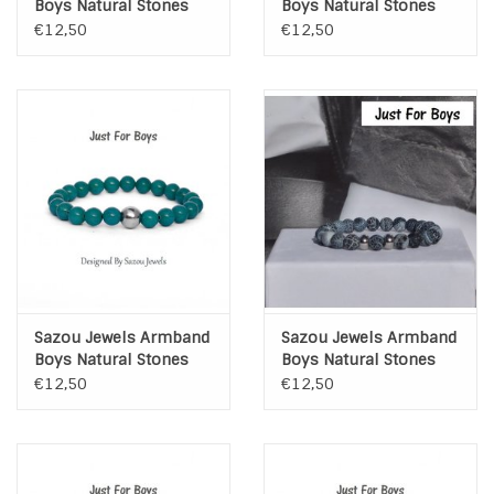
Boys Natural Stones
Boys Natural Stones
Amazoniet frosted
Green Jade
€12,50
€12,50
Sazou Jewels Armband
Sazou Jewels Armband
Boys Natural Stones
Boys Natural Stones
Green Jade
Blue
€12,50
€12,50