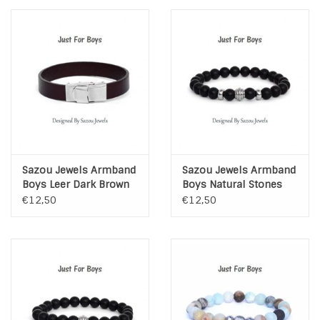
Sazou Jewels Armband
Sazou Jewels Armband
Boys Leer Dark Brown
Boys Natural Stones
Black Onyx
€12,50
€12,50