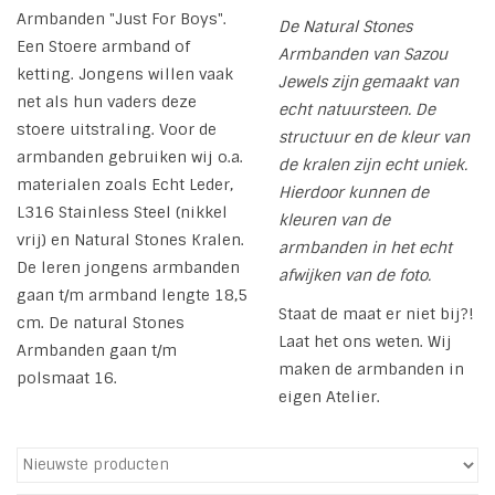
Armbanden "Just For Boys".
De Natural Stones
Tassen en meer
Een Stoere armband of
Armbanden van Sazou
ketting. Jongens willen vaak
Jewels zijn gemaakt van
net als hun vaders deze
Haaraccesoires
echt natuursteen. De
stoere uitstraling. Voor de
structuur en de kleur van
armbanden gebruiken wij o.a.
de kralen zijn echt uniek.
Zonnebrillen
materialen zoals Echt Leder,
Hierdoor kunnen de
L316 Stainless Steel (nikkel
kleuren van de
Fashion
vrij) en Natural Stones Kralen.
armbanden in het echt
De leren jongens armbanden
afwijken van de foto.
ON THE BEACH
gaan t/m armband lengte 18,5
Staat de maat er niet bij?!
cm. De natural Stones
Laat het ons weten. Wij
Armbanden gaan t/m
Charmin*s
maken de armbanden in
polsmaat 16.
eigen Atelier.
Ohlala Jewels
LIFESTYLE PRODUCTEN