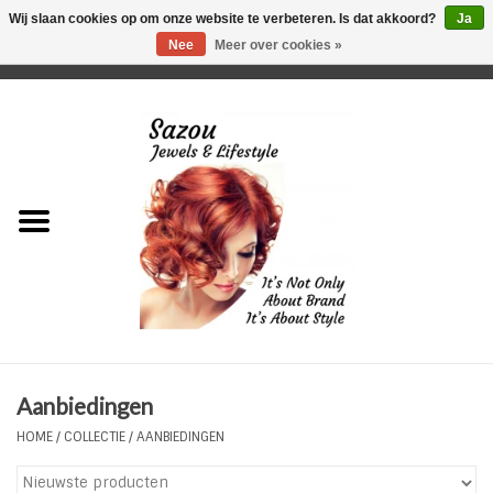
Wij slaan cookies op om onze website te verbeteren. Is dat akkoord?
Ja
Nee
Meer over cookies »
0 Artikelen - €0,00
Home
Just For Her
Just for Him
Kids Only
HORLOGES
Aanbiedingen
Plus Size Sieraden
HOME
/
COLLECTIE
/
AANBIEDINGEN
Enkelbandjes