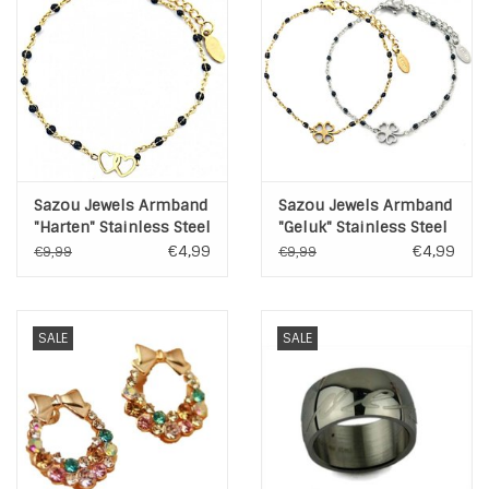
INSPIRATIE
SALE
Blog
Sazou Jewels Armband
Sazou Jewels Armband
"Harten" Stainless Steel
"Geluk" Stainless Steel
Goud of Zilver
Goud of Zilver
€4,99
€4,99
€9,99
€9,99
SALE
SALE