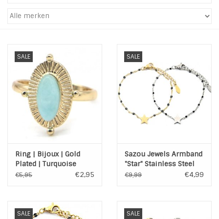
Tassen en meer
Haaraccesoires
SALE
SALE
Zonnebrillen
Fashion
ON THE BEACH
Ring | Bijoux | Gold
Sazou Jewels Armband
Charmin*s
Plated | Turquoise
"Star" Stainless Steel
Goud of Zilver
€2,95
€4,99
€5,95
€9,99
Ohlala Jewels
LIFESTYLE PRODUCTEN
SALE
SALE