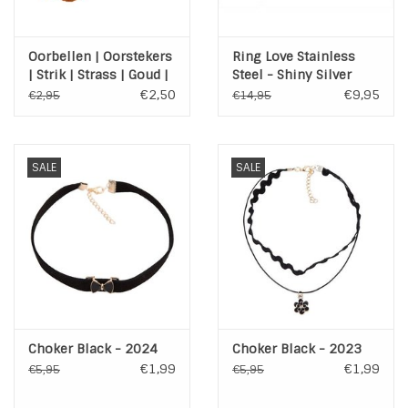
Oorbellen | Oorstekers
Ring Love Stainless
| Strik | Strass | Goud |
Steel - Shiny Silver
Multi Color
€2,50
€9,95
€2,95
€14,95
SALE
SALE
Choker Black - 2024
Choker Black - 2023
€1,99
€1,99
€5,95
€5,95