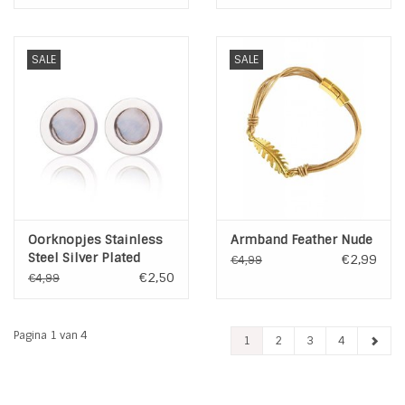
SALE
SALE
Oorknopjes Stainless
Armband Feather Nude
Steel Silver Plated
€2,99
€4,99
€2,50
€4,99
Pagina 1 van 4
1
2
3
4