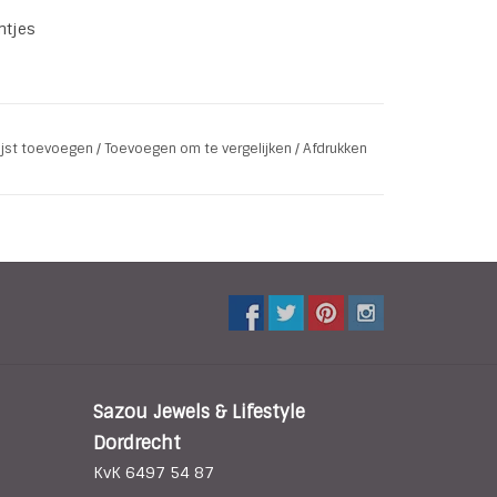
ntjes
lijst toevoegen
/
Toevoegen om te vergelijken
/
Afdrukken
Sazou Jewels & Lifestyle
Dordrecht
KvK 6497 54 87