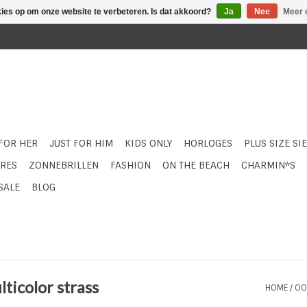
kies op om onze website te verbeteren. Is dat akkoord?
Ja
Nee
Meer 
 FOR HER
JUST FOR HIM
KIDS ONLY
HORLOGES
PLUS SIZE SI
RES
ZONNEBRILLEN
FASHION
ON THE BEACH
CHARMIN*S
SALE
BLOG
ticolor strass
HOME
/
OO