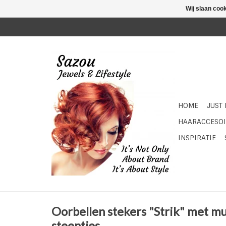
Wij slaan coo
HOME
JUST
HAARACCESOI
INSPIRATIE
Oorbellen stekers "Strik" met mul
steentjes