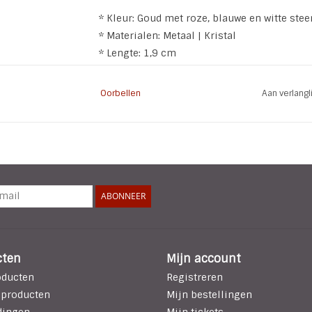
* Kleur: Goud met roze, blauwe en witte stee
* Materialen: Metaal | Kristal
* Lengte: 1,9 cm
* Breedte:1,7 cm
* Soort: Oorstekers
Oorbellen
Aan verlang
ABONNEER
cten
Mijn account
oducten
Registreren
 producten
Mijn bestellingen