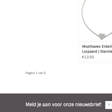
TOEVOEGEN AAN WI
Musthaves Enkel
Luipaard | Stainl
| Zilver
€12,50
Pagina 1 van 5
Meld je aan voor onze nieuwsbrief: