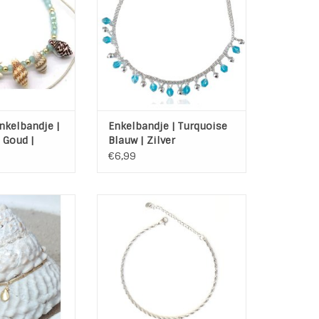
n van een
bolletjes.
opsluiting
TOEVOEGEN AAN WINKELWAGEN
N WINKELWAGEN
nkelbandje |
Enkelbandje | Turquoise
| Goud |
Blauw | Zilver
€6,99
tainless Steel
Enkelbandje Stainless Steel
ed "Schelp"
zilver "Black Horn"
23 + 1 cm
Lengte: 23,5 + 5 cm
kettinkje
verlengkettinkje
N WINKELWAGEN
TOEVOEGEN AAN WINKELWAGEN