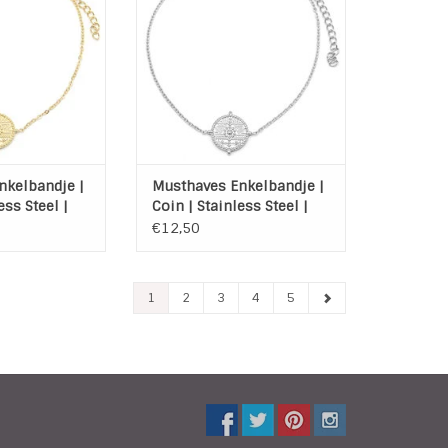
N WINKELWAGEN
TOEVOEGEN AAN WINKELWAGEN
nkelbandje |
Musthaves Enkelbandje |
ess Steel |
Coin | Stainless Steel |
Zilver
€12,50
1
2
3
4
5