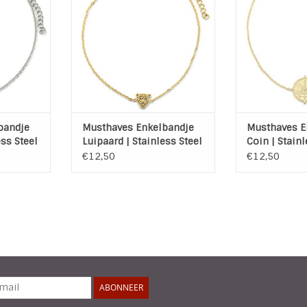
NKELWAGEN
TOEVOEGEN AAN WINKELWAGEN
TOEVOEGEN AA
bandje
Musthaves Enkelbandje
Musthaves E
ess Steel
Luipaard | Stainless Steel
Coin | Stainl
| Gold Plated
Gold Plated
€12,50
€12,50
ABONNEER