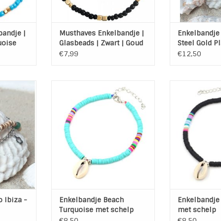
andje |
Musthaves Enkelbandje |
Enkelbandje 
uoise
Glasbeads | Zwart | Goud
Steel Gold P
€7,99
€12,50
 /Ibiza
Enkelband met kleine kraaltjes
Enkelband met 
n 5 cm
en schelp
en s
kje
Kleur: Turquoise / Zilver /
Kleur: Zwart / Z
s Steel /
Multicolor
Materiaal: Polym
 jade
Materiaal: Polymeer Klei kralen /
Nikk
Nikkelvrij
Maat: 22
NKELWAGEN
Maat: 22 cm + 6 cm
verleng
verlengkettinkje
Sluiting: K
Sluiting: Karabijnslotje
TOEVOEGEN AA
TOEVOEGEN AAN WINKELWAGEN
 Ibiza -
Enkelbandje Beach
Enkelbandje
Turquoise met schelp
met schelp
€8,50
€8,50