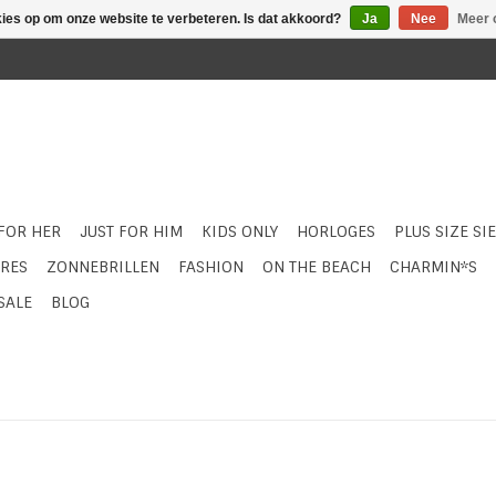
kies op om onze website te verbeteren. Is dat akkoord?
Ja
Nee
Meer 
 FOR HER
JUST FOR HIM
KIDS ONLY
HORLOGES
PLUS SIZE SI
RES
ZONNEBRILLEN
FASHION
ON THE BEACH
CHARMIN*S
SALE
BLOG