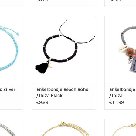
ndje Lotus
Handgemaakt Enkelbandje Boho
Handgemaak
uiting
Ibiza Black met trekkoord
Enkelbandje B
r of Goud
sluiting
Summertan
oord -
Kleur: Zwart | Zilver
Kleur: Grijs | Za
ing
Materiaal: Rubber | Schelp |
Br
 29 cm
Aluminium | Katoen | waxkoord
Materiaal: Schel
Omvang: 20 tm 35,5 cm
Ka
NKELWAGEN
Omvang
TOEVOEGEN AAN WINKELWAGEN
Soort: 
TOEVOEGEN AA
s Silver
Enkelbandje Beach Boho
Enkelbandje
/ Ibiza Black
/ Ibiza
€9,99
€11,99
ess Steel
Enkelbandje Stainless Steel
Enkelbandje S
ver
"Luipaard" Gold Plated
"Crafted Coi
6 cm
Lengte: 22 + 6 cm
Lengte: 