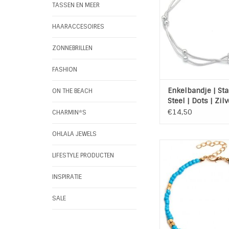
verlengkettinkje. 
TASSEN EN MEER
enkelbandje wat zorg
vleugje glamo
HAARACCESOIRES
TOEVOEGEN AAN WI
ZONNEBRILLEN
FASHION
Enkelbandje | Sta
ON THE BEACH
Steel | Dots | Zilv
€14,50
CHARMIN*S
OHLALA JEWELS
Enkelbandje van gla
de kleur Turquoise 
LIFESTYLE PRODUCTEN
gouden accen
Met een verlengket
INSPIRATIE
karabijnslotj
Nikkelvrij
SALE
TOEVOEGEN AAN WI