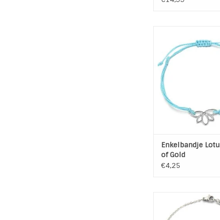
Handgemaakt Enkelba
met trekkoord sl
Kleur: Zwart / Zilve
Materiaal: Waxk
Metaalleger
Omvang: 16 t/m
TOEVOEGEN AAN WI
Enkelbandje Lotu
of Gold
€4,25
Enkelbandje Stainl
"Luipaard" Zil
Lengte: 22 + 