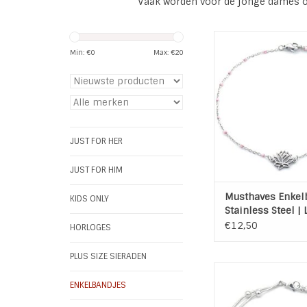
Vaak worden voor de jonge dames oo
Schakel enkelbandje
bedel vervaardigd v
Min: €
0
Max: €
20
stainless steel, silve
kleine roze kraa
TOEVOEGEN AAN WI
JUST FOR HER
JUST FOR HIM
Musthaves Enkelb
KIDS ONLY
Stainless Steel | 
Zilver | Roze
€12,50
HORLOGES
PLUS SIZE SIERADEN
Dubbel enkelban
stainless steel zilve
ENKELBANDJES
dots, een karabijns