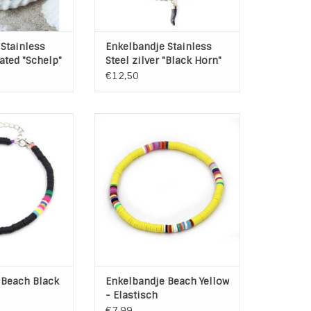
Stainless
Enkelbandje Stainless
lated "Schelp"
Steel zilver "Black Horn"
€12,50
kleine kraaltjes
Handgemaakt elastisch
chelp
Enkelbandje Yellow
ilver / Multicolor
Kleur: Geel / Multicolor
eer Klei kralen /
Materiaal: Rubber / Elastiek
elvrij
Omvang: 20 cm
 cm + 6 cm
TOEVOEGEN AAN WINKELWAGEN
kettinkje
arabijnslotje
N WINKELWAGEN
 Beach Black
Enkelbandje Beach Yellow
- Elastisch
€7,99