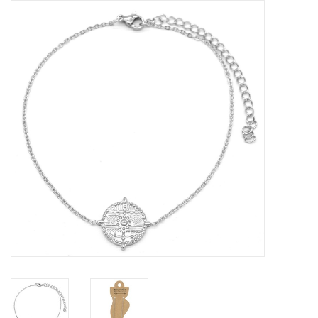
Tassen en meer
Haaraccesoires
Zonnebrillen
Fashion
ON THE BEACH
Charmin*s
Ohlala Jewels
LIFESTYLE PRODUCTEN