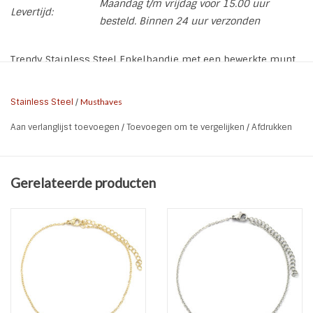
Maandag t/m vrijdag voor 15.00 uur
Levertijd:
besteld. Binnen 24 uur verzonden
Trendy Stainless Steel Enkelbandje met een bewerkte munt.
Het materiaal Stainless Steel (ook wel RVS of Edelstaal
genoemd) blijft mooi!
Stainless Steel
/
Musthaves
* Soort: Enkelbandje "Crafted Coin"
Aan verlanglijst toevoegen
/
Toevoegen om te vergelijken
/
Afdrukken
* Lengte: 23 + 6 cm
* Materiaal: Stainless Steel (RVS | Edelstaal)
* Kleur: Zilver
Gerelateerde producten
* Maat Coin: 1,5 cm Ø
* Kenmerken: Nikkel, lood en cadmium vrij