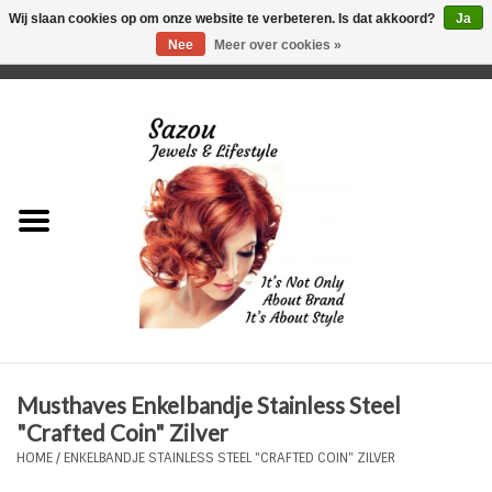
Wij slaan cookies op om onze website te verbeteren. Is dat akkoord?
Ja
Nee
Meer over cookies »
0 Artikelen - €0,00
Home
Just For Her
Just for Him
Kids Only
HORLOGES
Musthaves Enkelbandje Stainless Steel
Plus Size Sieraden
"Crafted Coin" Zilver
HOME
/
ENKELBANDJE STAINLESS STEEL "CRAFTED COIN" ZILVER
Enkelbandjes