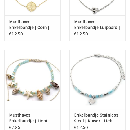
Musthaves
Musthaves
Enkelbandje | Coin |
Enkelbandje Luipaard |
Stainless Steel | Gold
Stainless Steel | Zilver
€12,50
€12,50
Plated
Musthaves
Enkelbandje Stainless
Enkelbandje | Licht
Steel | Klaver | Licht
Groen | Goud |
Blauw
€7,95
€12,50