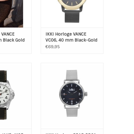
e VANCE
IKKI Horloge VANCE
 Black Gold
VC06, 40 mm Black-Gold
€69,95
ch Jake JK Dark
IKKI Unisex Watch Brad BD01
ite Silver
Silver-Black
IKKI Jake
Serie: IKKI Brad
mer: JK-05
Modelnummer: BD-01
 kast: RVS
Materiaal kast: RVS
kast: 45 mm
Diameter kast: 47 mm
N WINKELWAGEN
TOEVOEGEN AAN WINKELWAGEN