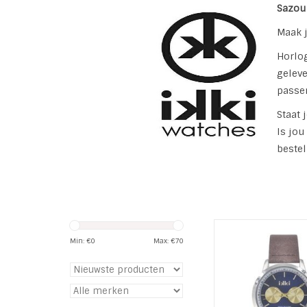
Sazou 
Maak j
Horlog
geleve
passe
Staat 
Is jou
bestel
Horloge Marlon, MO
Brown-Blu
Min: €
0
Max: €
70
Serie: IKKI Ma
Modelnummer:
Materiaal kast
Diameter kast: