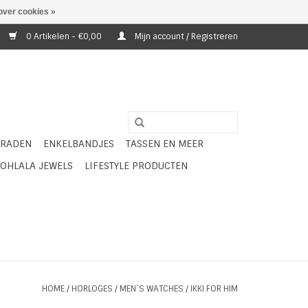
over cookies »
0 Artikelen - €0,00
Mijn account / Registreren
ERADEN
ENKELBANDJES
TASSEN EN MEER
OHLALA JEWELS
LIFESTYLE PRODUCTEN
HOME
/
HORLOGES
/
MEN´S WATCHES
/
IKKI FOR HIM