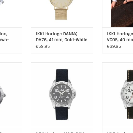
NKELWAGEN
TOEVOEGEN AAN WINKELWAGEN
lon,
IKKI Horloge DANNY,
IKKI Horlog
own-
DA76, 41mm, Gold-White
VC05, 40 mm
€59,95
€69,95
RD01, 42mm
IKKI Men's Watch Jake JK06 45
IKKI Men's Wat
n
mm Navy Blue-Silver
Brown-Wh
Serie: IKKI Jake
Serie: 
NKELWAGEN
Modelnummer: JK-06
Modelnum
Materiaal kast: RVS
Materiaal
Diameter kast: 45 mm
Diameter 
TOEVOEGEN AAN WINKELWAGEN
TOEVOEGEN AA