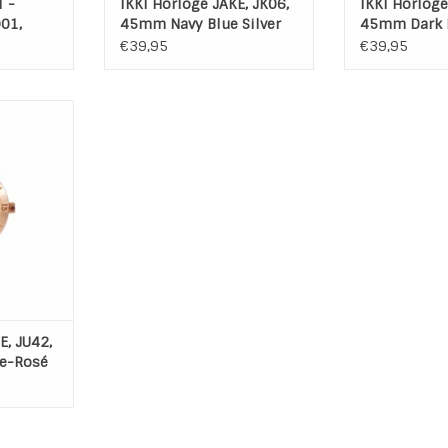
 -
IKKI Horloge JAKE, JK06,
IKKI Horloge
01,
45mm Navy Blue Silver
45mm Dark 
wn
White-Silver
€39,95
€39,95
Julie JU42
osé
lie
JU-42
: RVS
 42 mm
NKELWAGEN
E, JU42,
e-Rosé