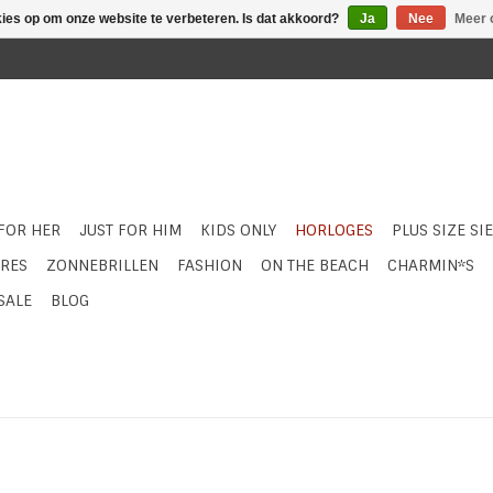
kies op om onze website te verbeteren. Is dat akkoord?
Ja
Nee
Meer 
 FOR HER
JUST FOR HIM
KIDS ONLY
HORLOGES
PLUS SIZE SI
RES
ZONNEBRILLEN
FASHION
ON THE BEACH
CHARMIN*S
SALE
BLOG