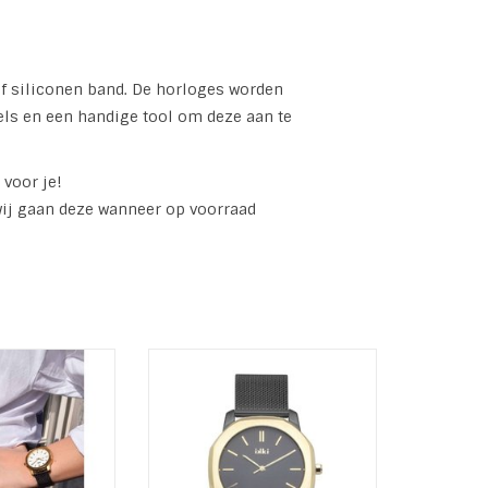
of siliconen band. De horloges worden
els en een handige tool om deze aan te
 voor je!
wij gaan deze wanneer op voorraad
rloge Vance VC05
Unisex Horloge VANCE VC06
KKI VANCE
Serie: IKKI VANCE
mer: VC05
Modelnummer: VC06
kast: Staal
Materiaal kast: Staal
kast: 40 mm
Diameter kast: 40 mm
N WINKELWAGEN
TOEVOEGEN AAN WINKELWAGEN