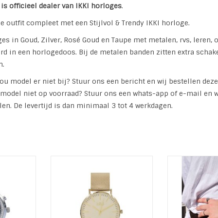
is officieel dealer van IKKI horloges
.
e outfit compleet met een Stijlvol & Trendy IKKI horloge.
es in Goud, Zilver, Rosé Goud en Taupe met metalen, rvs, leren, 
rd in een horlogedoos. Bij de metalen banden zitten extra schak
n.
jou model er niet bij? Stuur ons een bericht en wij bestellen deze
 model niet op voorraad? Stuur ons een whats-app of e-mail en 
len. De levertijd is dan minimaal 3 tot 4 werkdagen.
08, 42mm,
IKKI WatchDANNY, DA76, 41mm,
Ikki Unisex Ho
e
Gold-White
Serie: I
rlon
Serie: IKKI Danny
Modelnum
 MO08
Modelnummer: DA76
Materiaal 
: RVS
Materiaal kast: RVS
Diameter 
 42 mm
Diameter kast: 41 mm
TOEVOEGEN AA