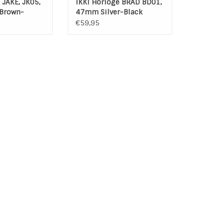
 JAKE, JK05,
IKKI Horloge BRAD BD01,
Brown-
47mm Silver-Black
Unisex
€59,95