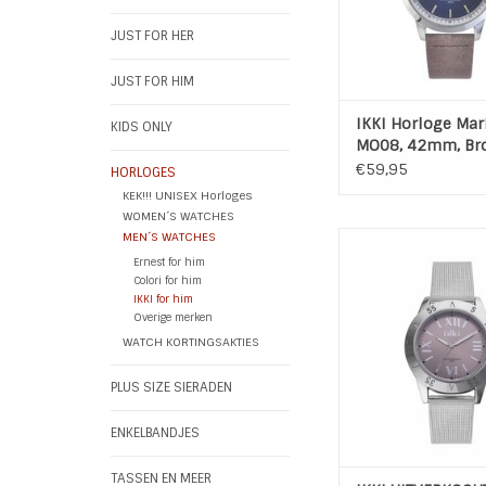
TOEVOEGEN AAN WI
JUST FOR HER
JUST FOR HIM
IKKI Horloge Mar
KIDS ONLY
MO08, 42mm, Br
Blue
€59,95
HORLOGES
KEK!!! UNISEX Horloges
WOMEN´S WATCHES
MEN´S WATCHES
Ikki Reed Horloge 
Silver Brow
Ernest for him
Colori for him
TOEVOEGEN AAN WI
IKKI for him
Overige merken
WATCH KORTINGSAKTIES
PLUS SIZE SIERADEN
ENKELBANDJES
TASSEN EN MEER