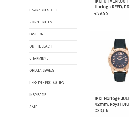
IKKI UITVERKOCHT
Horloge REED, RD
HAARACCESOIRES
42mm Silver Bro
€59,95
ZONNEBRILLEN
IKKI Women's Watch 
FASHION
Royal Blue-R
Serie: IKKI Ju
ON THE BEACH
Modelnummer: 
Materiaal kast
CHARMIN*S
Diameter kast:
TOEVOEGEN AAN WI
OHLALA JEWELS
LIFESTYLE PRODUCTEN
INSPIRATIE
IKKI Horloge JULI
42mm, Royal Blu
SALE
€39,95