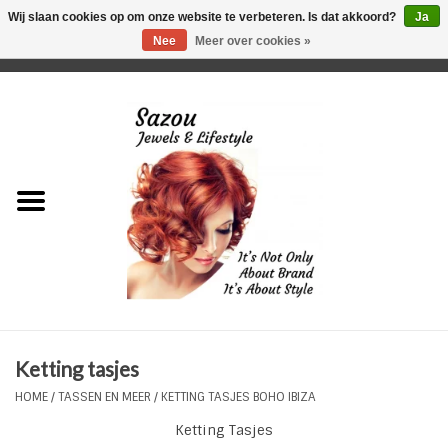
Wij slaan cookies op om onze website te verbeteren. Is dat akkoord?
Ja
Nee
Meer over cookies »
0 Artikelen - €0,00
Home
Just For Her
Just for Him
Kids Only
HORLOGES
Ketting tasjes
Plus Size Sieraden
HOME
/
TASSEN EN MEER
/
KETTING TASJES BOHO IBIZA
Ketting Tasjes
Enkelbandjes