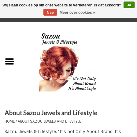
Wij slaan cookies op om onze website te verbeteren. Is dat akkoord?
Ja
Nee
Meer over cookies »
0 Artikelen - €0,00
Home
Just For Her
Just for Him
Kids Only
HORLOGES
About Sazou Jewels and Lifestyle
Plus Size Sieraden
HOME
/
ABOUT SAZOU JEWELS AND LIFESTYLE
Sazou Jewels & Lifestyle. "It's not Only About Brand. It's
Enkelbandjes