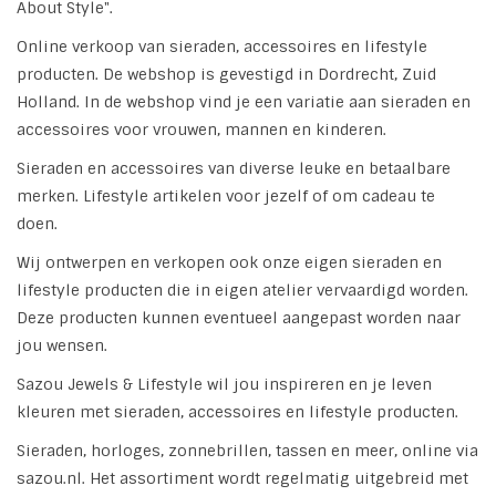
About Style".
Tassen en meer
Online verkoop van sieraden, accessoires en lifestyle
producten. De webshop is gevestigd in Dordrecht, Zuid
Holland. In de webshop vind je een variatie aan sieraden en
Haaraccesoires
accessoires voor vrouwen, mannen en kinderen.
Sieraden en accessoires van diverse leuke en betaalbare
Zonnebrillen
merken. Lifestyle artikelen voor jezelf of om cadeau te
doen.
Fashion
Wij ontwerpen en verkopen ook onze eigen sieraden en
lifestyle producten die in eigen atelier vervaardigd worden.
ON THE BEACH
Deze producten kunnen eventueel aangepast worden naar
jou wensen.
Charmin*s
Sazou Jewels & Lifestyle wil jou inspireren en je leven
kleuren met sieraden, accessoires en lifestyle producten.
Ohlala Jewels
Sieraden, horloges, zonnebrillen, tassen en meer, online via
sazou.nl. Het assortiment wordt regelmatig uitgebreid met
LIFESTYLE PRODUCTEN