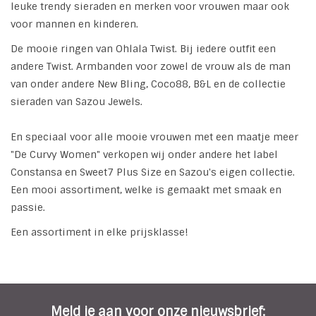
leuke trendy sieraden en merken voor vrouwen maar ook
voor mannen en kinderen.
INSPIRATIE
De mooie ringen van Ohlala Twist. Bij iedere outfit een
andere Twist. Armbanden voor zowel de vrouw als de man
SALE
van onder andere New Bling, Coco88, B&L en de collectie
sieraden van Sazou Jewels.
Blog
En speciaal voor alle mooie vrouwen met een maatje meer
"De Curvy Women" verkopen wij onder andere het label
Constansa en Sweet7 Plus Size en Sazou's eigen collectie.
Een mooi assortiment, welke is gemaakt met smaak en
passie.
Een assortiment in elke prijsklasse!
Meld je aan voor onze nieuwsbrief: