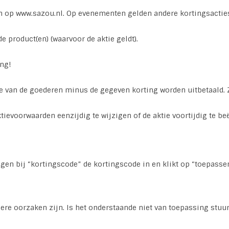
en op www.sazou.nl. Op evenementen gelden andere kortingsactie
e product(en) (waarvoor de aktie geldt).
ing!
de van de goederen minus de gegeven korting worden uitbetaald. 
tievoorwaarden eenzijdig te wijzigen of de aktie voortijdig te b
wagen bij “kortingscode” de kortingscode in en klikt op “toepass
dere oorzaken zijn. Is het onderstaande niet van toepassing stu