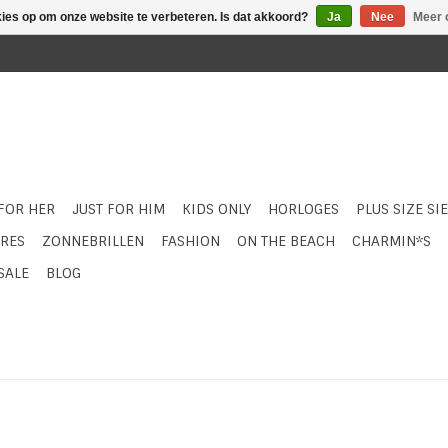
kies op om onze website te verbeteren. Is dat akkoord?
Ja
Nee
Meer 
 FOR HER
JUST FOR HIM
KIDS ONLY
HORLOGES
PLUS SIZE SI
RES
ZONNEBRILLEN
FASHION
ON THE BEACH
CHARMIN*S
SALE
BLOG