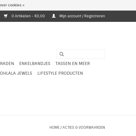
over cookies »
0 Artikelen - €0,00
Mijn account / Registreren
ERADEN
ENKELBANDJES
TASSEN EN MEER
OHLALA JEWELS
LIFESTYLE PRODUCTEN
HOME
/
ACTIES & VOORWAARDEN