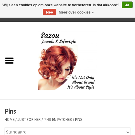
Wij slaan cookies op om onze website te verbeteren. Is dat akkoord?
Ja
Nee
Meer over cookies »
0 Artikelen - €0,00
Home
Just For Her
Just for Him
Kids Only
HORLOGES
Pins
Plus Size Sieraden
HOME
/
JUST FOR HER
/
PINS EN PATCHES
/
PINS
Enkelbandjes