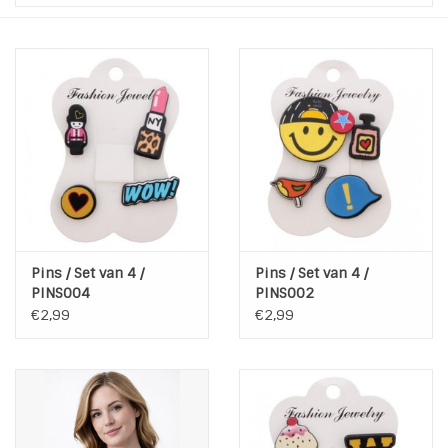
Tassen en meer
Haaraccesoires
Zonnebrillen
Fashion
ON THE BEACH
Pins / Set van 4 /
Pins / Set van 4 /
PINS004
PINS002
€2,99
€2,99
Charmin*s
Ohlala Jewels
LIFESTYLE PRODUCTEN