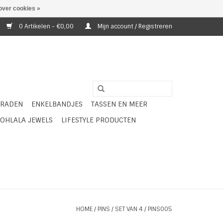
over cookies »
0 Artikelen - €0,00
Mijn account / Registreren
ERADEN
ENKELBANDJES
TASSEN EN MEER
OHLALA JEWELS
LIFESTYLE PRODUCTEN
HOME
/
PINS / SET VAN 4 / PINS005