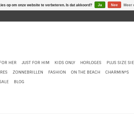
kies op om onze website te verbeteren. Is dat akkoord?
Ja
Nee
Meer 
 FOR HER
JUST FOR HIM
KIDS ONLY
HORLOGES
PLUS SIZE SI
RES
ZONNEBRILLEN
FASHION
ON THE BEACH
CHARMIN*S
SALE
BLOG