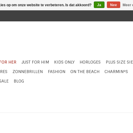
kies op om onze website te verbeteren. Is dat akkoord?
Ja
Nee
Meer 
 FOR HER
JUST FOR HIM
KIDS ONLY
HORLOGES
PLUS SIZE SI
RES
ZONNEBRILLEN
FASHION
ON THE BEACH
CHARMIN*S
SALE
BLOG