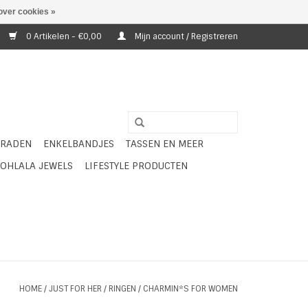
over cookies »
0 Artikelen - €0,00
Mijn account / Registreren
ERADEN
ENKELBANDJES
TASSEN EN MEER
OHLALA JEWELS
LIFESTYLE PRODUCTEN
HOME
/
JUST FOR HER
/
RINGEN
/
CHARMIN*S FOR WOMEN