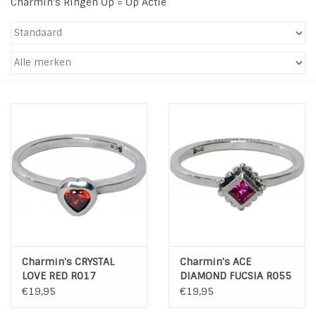
Charmin's Ringen Op = Op Actie
Tassen en meer
Haaraccesoires
Zonnebrillen
Fashion
ON THE BEACH
Charmin*s
Charmin's CRYSTAL
Charmin's ACE
Ohlala Jewels
LOVE RED R017
DIAMOND FUCSIA R055
€19,95
€19,95
LIFESTYLE PRODUCTEN