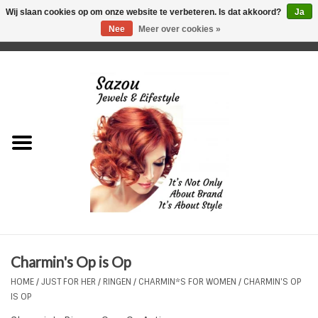
Wij slaan cookies op om onze website te verbeteren. Is dat akkoord?
Ja
Nee
Meer over cookies »
0 Artikelen - €0,00
Home
Just For Her
Just for Him
Kids Only
HORLOGES
Charmin's Op is Op
Plus Size Sieraden
HOME
/
JUST FOR HER
/
RINGEN
/
CHARMIN*S FOR WOMEN
/
CHARMIN'S OP
IS OP
Enkelbandjes