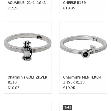
AQUARIUS_21-1_19-2.
CHEESE R159
R165
€19,95
€19,95
Charmin's GOLF ZILVER
Charmin's MEN TEKEN
R110
ZILVER R113
€19,95
€19,95
SALE