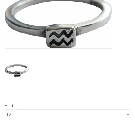
Tassen en meer
Haaraccesoires
Zonnebrillen
Fashion
ON THE BEACH
Charmin*s
Maat:
*
Ohlala Jewels
LIFESTYLE PRODUCTEN