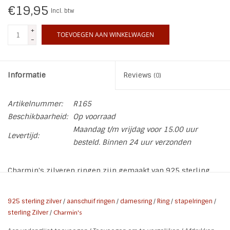
€19,95
Incl. btw
INSPIRATIE
+
TOEVOEGEN AAN WINKELWAGEN
-
SALE
Informatie
Reviews
(0)
Blog
Artikelnummer:
R165
Beschikbaarheid:
Op voorraad
Maandag t/m vrijdag voor 15.00 uur
Levertijd:
besteld. Binnen 24 uur verzonden
Charmin's zilveren ringen zijn gemaakt van 925 sterling
zilver.
De Golden Look ringen zijn gemaakt van koper en
hebben een laagje rosé- of geelgoud met een transparante
925 sterling zilver
/
aanschuif ringen
/
damesring
/
Ring
/
stapelringen
/
coating. De steentjes zijn zirkonia en half edelstenen.
sterling Zilver
/
Charmin's
De parels op de Charmin*s Ringen zijn zoetwaterparels en