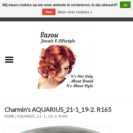
Wij slaan cookies op om onze website te verbeteren. Is dat akkoord?
Ja
Nee
Meer over cookies »
0 Artikelen - €0,00
Home
Just For Her
Just for Him
Kids Only
HORLOGES
Charmin's AQUARIUS_21-1_19-2. R165
Plus Size Sieraden
HOME
/
AQUARIUS_21-1_19-2. R165
Enkelbandjes