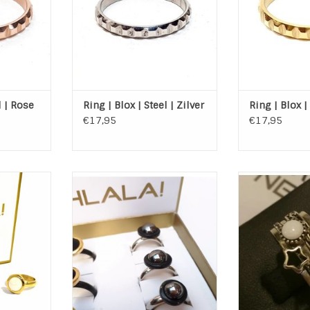
NKELWAGEN
TOEVOEGEN AAN WINKELWAGEN
TOEVOEGEN AA
l | Rose
Ring | Blox | Steel | Zilver
Ring | Blox |
€17,95
€17,95
de ringen
Ohlala samengestelde Silver
Charmin's Zilv
merk Ohlala
Twist ring met een Zwarte Top
van 5 (aanschui
ook
twist en Eco steen Shiny Grey
Charmin*s
 - 8mm
Ring: Twist Shiny Steel 8mm
Materiaal: 925 
iny Pearl
Top: Top Twist Black 8mm
Witte
Steen: Eco Stone Shiny Grey
Merk: C
 Gold
8mm
TOEVOEGEN AA
Materiaal: 316L Edelstaal Gold
NKELWAGEN
Plated