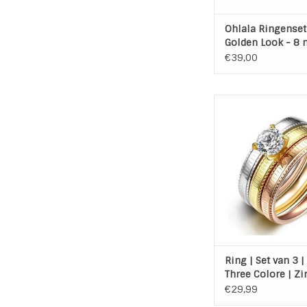
Ohlala Ringenset
Golden Look - 8
€39,00
Set van 3 stainless s
"Set Three Colore
zirkonia op de gou
Materiaal: CZ Stain
(316L) Zilver, Ros
Plated.
TOEVOEGEN AAN WI
Ring | Set van 3 | 
Three Colore | Zi
€29,99