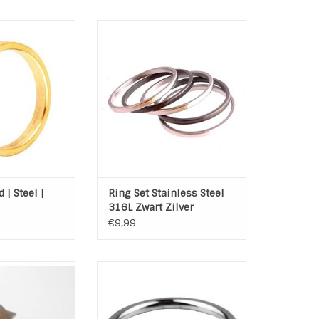
ess steel gold
Set van 5 ringen van Stainless
d ring
Steel 316L.
ring: 4 mm
Kleur: 3 x Zilver, 2x Zwart
Materiaal: Stainless Steel 316L
N WINKELWAGEN
(RVS)
Breedte per ring: 1,5 mm
TOEVOEGEN AAN WINKELWAGEN
 | Steel |
Ring Set Stainless Steel
316L Zwart Zilver
€9,99
less Steel - Gold
Ring Hart Stainless Steel met
nless Steel (RVS)
een klein steentje
plated
Materiaal: Stainless Steel (RVS)
: Goud
Kleur: Zilver / Crystal