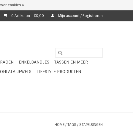
over cookies »
0 Artikelen - €0,00
Mijn account / Registreren
ERADEN
ENKELBANDJES
TASSEN EN MEER
OHLALA JEWELS
LIFESTYLE PRODUCTEN
HOME
/
TAGS
/
STAPELRINGEN