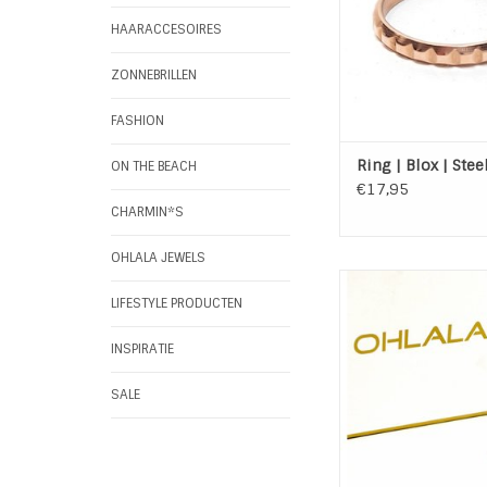
TOEVOEGEN AAN WI
HAARACCESOIRES
ZONNEBRILLEN
FASHION
Ring | Blox | Stee
ON THE BEACH
€17,95
CHARMIN*S
OHLALA JEWELS
Mooie samengestel
set van het sieraden
LIFESTYLE PRODUCTEN
de Golden L
Ring Twist Gold
INSPIRATIE
Eco Stone Creamy Sh
8mm
SALE
Top Twist 8 mm
TOEVOEGEN AAN WI