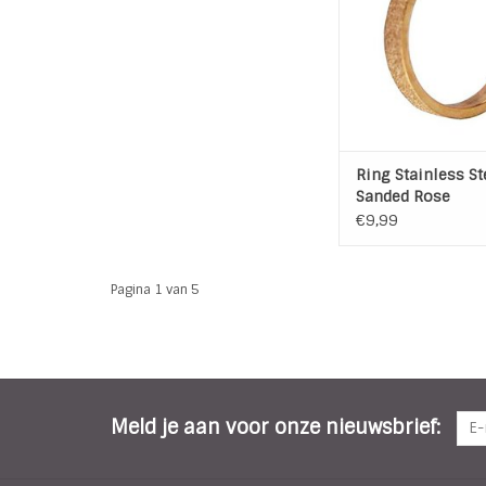
Kleur: Ros
Soort: Sand
Breedte ring: 
TOEVOEGEN AAN WI
Ring Stainless St
Sanded Rose
€9,99
Pagina 1 van 5
Meld je aan voor onze nieuwsbrief: