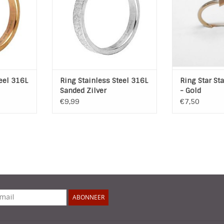
e
Kleur: Zilver
Vorm
ed
Soort: Sanded
Breedte r
4 mm
Breedte ring: 4 mm
Grootte S
NKELWAGEN
TOEVOEGEN AAN WINKELWAGEN
TOEVOEGEN AA
eel 316L
Ring Stainless Steel 316L
Ring Star Sta
Sanded Zilver
- Gold
€9,99
€7,50
ABONNEER