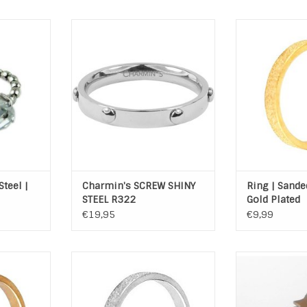
less steel
CHARMIN*S RING SCREW SHINY
Sanded stainl
ystal steen
STEEL R322
plate
Kleur: Shiny Steel
Breedte 
NKELWAGEN
Materiaal: Edelstaal (stainless
TOEVOEGEN AA
Steel 316L)
TOEVOEGEN AAN WINKELWAGEN
Steel |
Charmin's SCREW SHINY
Ring | Sanded
STEEL R322
Gold Plated
€19,95
€9,99
eel 316L
Ring Stainless Steel 316L
Ring Star Stain
se
Sanded Zilver
Materiaal: Stai
 Steel 316L
Materiaal: Stainless Steel 316L
gold 
(RVS)
Kleur