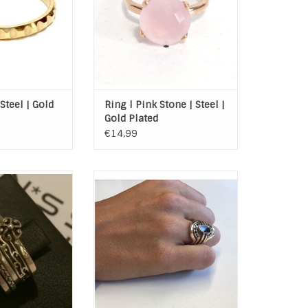
Kleur: Rose Gold
N WINKELWAGEN
Kleur Steen: Roze
Doorsnee Steen: 13 mm
Hoogte Steen: 9 mm
TOEVOEGEN AAN WINKELWAGEN
 Steel | Gold
Ring l Pink Stone | Steel |
Gold Plated
€14,99
eren Ringen set
Ringen set van Charmin's - Shiny
f) ringen uit de
Girl.
 collectie.
De collectie biedt je de
Sterling Zilver /
mogelijkheid om je eigen
 Agaat
combinatie te maken met keus
harmin's
uit tal van ontwerpen in
verschillende kleuren en
N WINKELWAGEN
materialen. Charmin*s Zilveren,
Golden look en Stalen ringen
zijn geïnspireerd op de