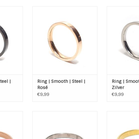
ss Steel -
Ring Smooth Stainless Steel -
Ring Smooth St
gladde ring
Rose Plated. Mooie gladde ring
Silver Plated. 
of als
om zo te dragen of als
om zo te d
ring in een
aanschuifring / stapelring in een
aanschuifring / 
set
s
NKELWAGEN
TOEVOEGEN AAN WINKELWAGEN
TOEVOEGEN AA
teel |
Ring | Smooth | Steel |
Ring | Smooth
Rosé
Zilver
€9,99
€9,99
ss Steel is
Blox is een ring van Stainless
Ring Blox van 
ring om zo
Steel en is silver plated. Draag
Gold Plated. Mo
chuifring /
de ring los of als stapel,- of
dragen of als 
en set
aanschuifring.
stapelring