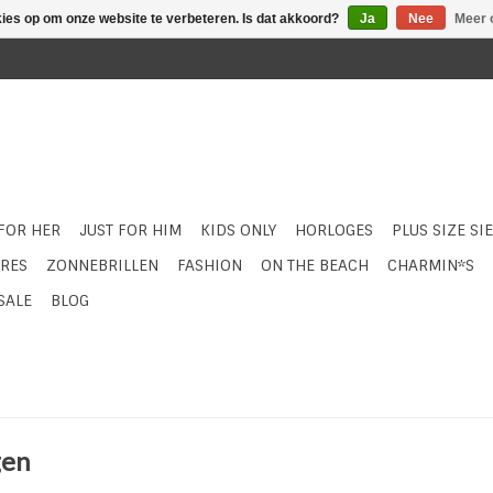
kies op om onze website te verbeteren. Is dat akkoord?
Ja
Nee
Meer 
 FOR HER
JUST FOR HIM
KIDS ONLY
HORLOGES
PLUS SIZE SI
RES
ZONNEBRILLEN
FASHION
ON THE BEACH
CHARMIN*S
SALE
BLOG
gen