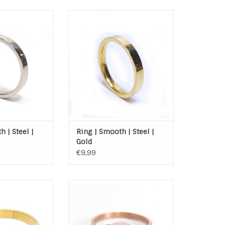
ainless Steel -
Ring Smooth Stainless Steel -
Mooie gladde ring
Gold Plated Mooie gladde ring
ragen of als
om zo te dragen of als
stapelring in een
aanschuifring / stapelring in een
et
set
N WINKELWAGEN
TOEVOEGEN AAN WINKELWAGEN
 | Steel |
Ring | Smooth | Steel |
Gold
€9,99
Stainless Steel
Ring Stainless Steel Gold Plated
oie ring om zo te
Rosé Lila Stone
aanschuifring /
Materiaal: Stainless Steel (RVS)
 in een set
Rose Gold Plated