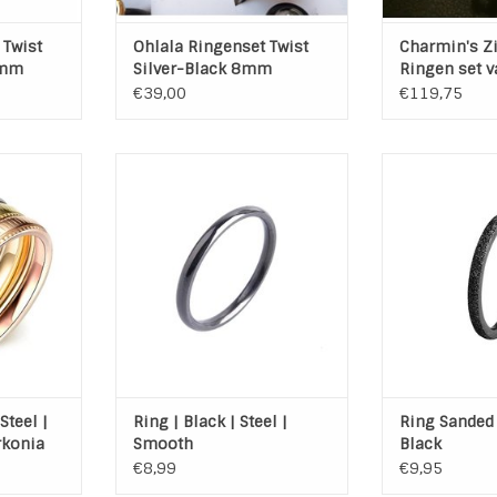
TOEVOEGEN AAN WINKELWAGEN
 Twist
Ohlala Ringenset Twist
Charmin's Zi
 mm
Silver-Black 8mm
Ringen set v
€39,00
€119,75
teel ringen
Zwarte Stainless Steel ring -
Zwarte smalle 
" met één
aanschuifring
steel ring me
den ring.
Dikte ring: 2 mm
glins
less Steel
Materiaal: Stai
TOEVOEGEN AAN WINKELWAGEN
e en Gold
Kleur
Dikte r
Nikk
NKELWAGEN
TOEVOEGEN AA
Steel |
Ring | Black | Steel |
Ring Sanded |
rkonia
Smooth
Black
€8,99
€9,95