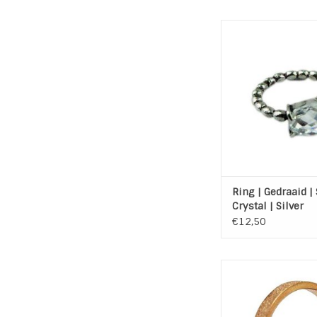
Silver plated stain
gedraaid ring met Cr
TOEVOEGEN AAN WI
Ring | Gedraaid | 
Crystal | Silver
€12,50
Ring Stainless St
Sanded Ro
Materiaal: Stainless
(RVS)