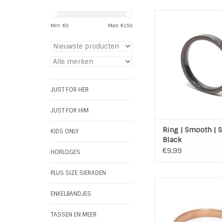
Ring Smooth Stainle
Black Plated. Mooie 
Min: €
0
Max: €
150
om zo te dragen 
aanschuifring / stapel
set
TOEVOEGEN AAN WI
JUST FOR HER
JUST FOR HIM
Ring | Smooth | S
KIDS ONLY
Black
€9,99
HORLOGES
PLUS SIZE SIERADEN
Ring Blox van Stainle
Rose Plated. Mooie 
ENKELBANDJES
te dragen of als aans
stapelring in e
TASSEN EN MEER