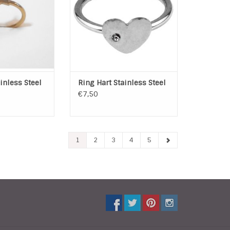
: Ster
Breedte Hart: 10 mm
ing: 1,5 mm
TOEVOEGEN AAN WINKELWAGEN
ter: 10 mm
N WINKELWAGEN
inless Steel
Ring Hart Stainless Steel
€7,50
1
2
3
4
5