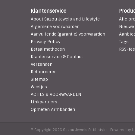
Klantenservice
Produ
About Sazou Jewels and Lifestyle
Alle pr
Algemene voorwaarden
Nieuwe
Aanvullende (garantie) voorwaarden
Aanbie
Privacy Policy
Tags
Betaalmethoden
RSS-fee
Klantenservice & Contact
Verzenden
Retourneren
Sitemap
Weetjes
ACTIES & VOORWAARDEN
Linkpartners
Opmeten Armbanden
© Copyright 2026 Sazou Jewels & Lifestyle - Powered by
L