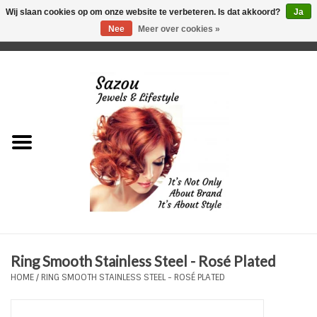
Wij slaan cookies op om onze website te verbeteren. Is dat akkoord?
Ja
Nee
Meer over cookies »
0 Artikelen - €0,00
Home
Just For Her
Just for Him
Kids Only
HORLOGES
Ring Smooth Stainless Steel - Rosé Plated
Plus Size Sieraden
HOME
/
RING SMOOTH STAINLESS STEEL - ROSÉ PLATED
Enkelbandjes