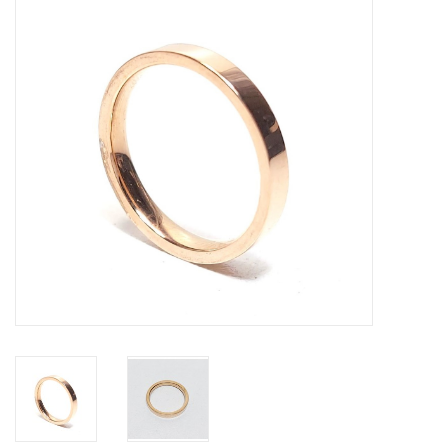
Tassen en meer
Haaraccesoires
Zonnebrillen
Fashion
ON THE BEACH
Charmin*s
Ohlala Jewels
LIFESTYLE PRODUCTEN