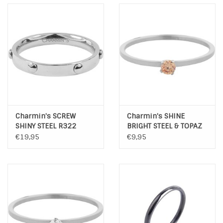
Charmin's SCREW
Charmin's SHINE
SHINY STEEL R322
BRIGHT STEEL & TOPAZ
CRYSTAL R347
€19,95
€9,95