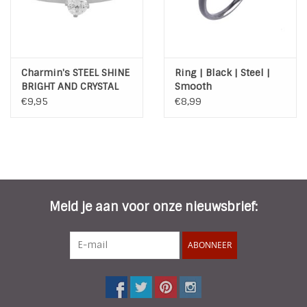
Charmin's STEEL SHINE
Ring | Black | Steel |
BRIGHT AND CRYSTAL
Smooth
R346
€9,95
€8,99
Meld je aan voor onze nieuwsbrief:
ABONNEER