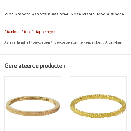
Ring Smooth van Stainless Steel Rosé Plated. Mooie gladde
ring om zo te dragen of als aanschuifring / stapelring in
een set.
Stainless Steel
/
stapelringen
Aan verlanglijst toevoegen
/
Toevoegen om te vergelijken
/
Afdrukken
* Materiaal: Stainless Steel Rose Plated
* Kleur: Rosé
* Breedte ring: 0,3 cm
Gerelateerde producten