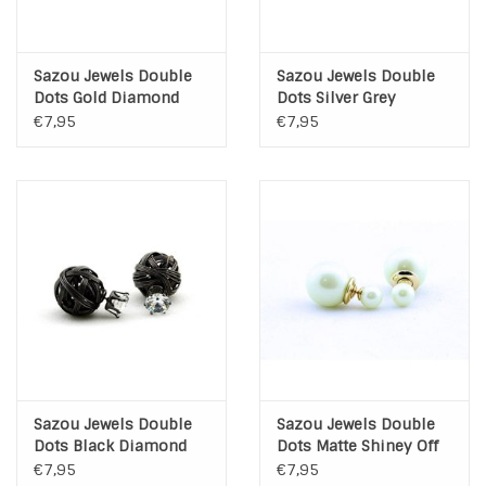
Sazou Jewels Double
Sazou Jewels Double
Dots Gold Diamond
Dots Silver Grey
Knot Oorbellen
Daimond Knot
€7,95
€7,95
Oorbellen
Sazou Jewels Double
Sazou Jewels Double
Dots Black Diamond
Dots Matte Shiney Off
Knot Oorbellen
White Oorbellen
€7,95
€7,95