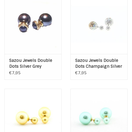
Sazou Jewels Double
Sazou Jewels Double
Dots Silver Grey
Dots Champaign Silver
Classic Oorbellen
- Crystal Oorbellen
€7,95
€7,95