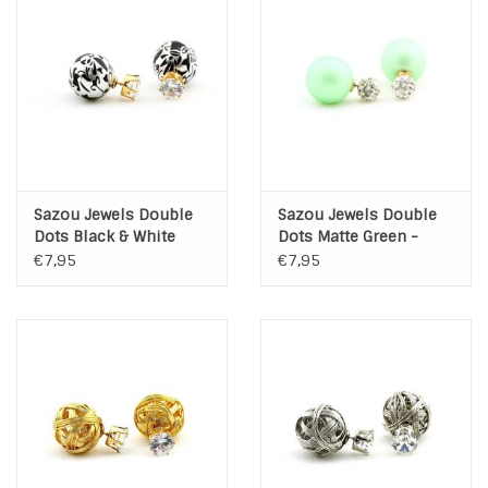
Sazou Jewels Double
Sazou Jewels Double
Dots Black & White
Dots Matte Green -
Diamond Oorbellen
Crystal Oorbellen
€7,95
€7,95