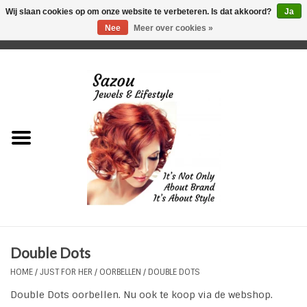
Wij slaan cookies op om onze website te verbeteren. Is dat akkoord?
Ja
Nee
Meer over cookies »
0 Artikelen - €0,00
Home
Just For Her
Just for Him
Kids Only
HORLOGES
Double Dots
Plus Size Sieraden
HOME
/
JUST FOR HER
/
OORBELLEN
/
DOUBLE DOTS
Double Dots oorbellen. Nu ook te koop via de webshop.
Enkelbandjes