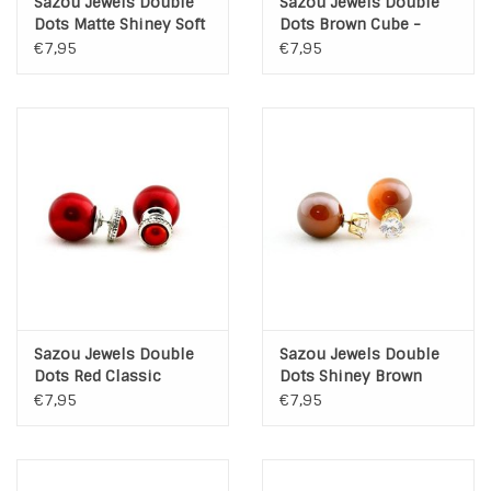
Sazou Jewels Double
Sazou Jewels Double
Dots Matte Shiney Soft
Dots Brown Cube -
INSPIRATIE
Green Oorbellen
Crystal Oorbellen
€7,95
€7,95
SALE
Blog
Sazou Jewels Double
Sazou Jewels Double
Dots Red Classic
Dots Shiney Brown
Oorbellen
Diamond Oorbellen
€7,95
€7,95