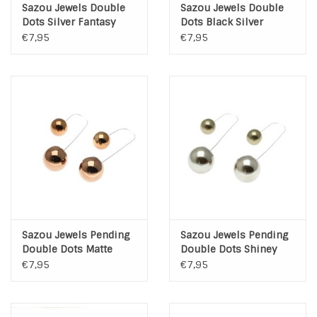
Sazou Jewels Double
Sazou Jewels Double
Dots Silver Fantasy
Dots Black Silver
Oorbellen
Fantasy Oorbellen
€7,95
€7,95
Sazou Jewels Pending
Sazou Jewels Pending
Double Dots Matte
Double Dots Shiney
Shiney Champagne
Silver Oorbellen
€7,95
€7,95
Oorbellen