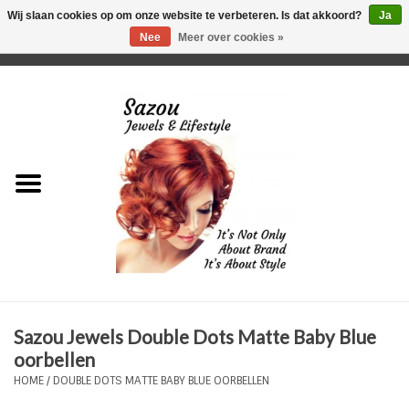
Wij slaan cookies op om onze website te verbeteren. Is dat akkoord?
Ja
Nee
Meer over cookies »
0 Artikelen - €0,00
Home
Just For Her
Just for Him
Kids Only
HORLOGES
Sazou Jewels Double Dots Matte Baby Blue
Plus Size Sieraden
oorbellen
HOME
/
DOUBLE DOTS MATTE BABY BLUE OORBELLEN
Enkelbandjes