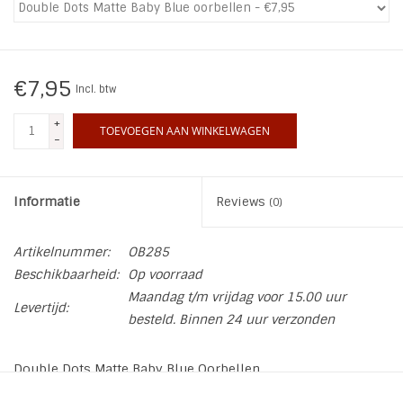
INSPIRATIE
€7,95
SALE
Incl. btw
+
TOEVOEGEN AAN WINKELWAGEN
Blog
-
Informatie
Reviews
(0)
Artikelnummer:
OB285
Beschikbaarheid:
Op voorraad
Maandag t/m vrijdag voor 15.00 uur
Levertijd:
besteld. Binnen 24 uur verzonden
Double Dots Matte Baby Blue Oorbellen