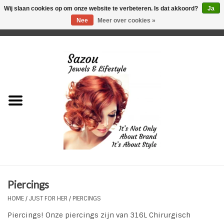
Wij slaan cookies op om onze website te verbeteren. Is dat akkoord?
Ja
Nee
Meer over cookies »
0 Artikelen - €0,00
Home
Just For Her
Just for Him
Kids Only
HORLOGES
Piercings
Plus Size Sieraden
HOME
/
JUST FOR HER
/
PIERCINGS
Piercings! Onze piercings zijn van 316L Chirurgisch
Enkelbandjes