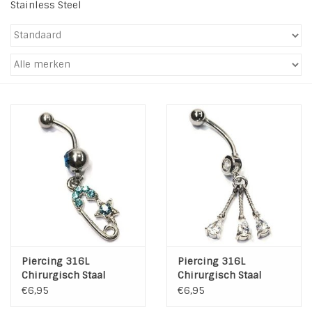
Stainless Steel
Tassen en meer
Haaraccesoires
Zonnebrillen
Fashion
ON THE BEACH
Charmin*s
Piercing 316L
Piercing 316L
Ohlala Jewels
Chirurgisch Staal
Chirurgisch Staal
€6,95
€6,95
LIFESTYLE PRODUCTEN