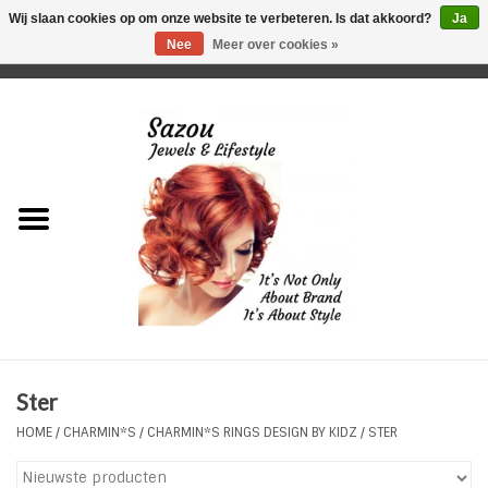
Wij slaan cookies op om onze website te verbeteren. Is dat akkoord?
Ja
Nee
Meer over cookies »
0 Artikelen - €0,00
Home
Just For Her
Just for Him
Kids Only
HORLOGES
Ster
Plus Size Sieraden
HOME
/
CHARMIN*S
/
CHARMIN*S RINGS DESIGN BY KIDZ
/
STER
Enkelbandjes