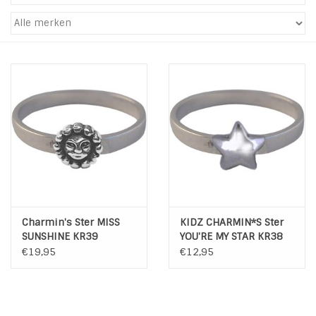
Tassen en meer
Haaraccesoires
Zonnebrillen
Fashion
ON THE BEACH
Charmin's Ster MISS
KIDZ CHARMIN*S Ster
Charmin*s
SUNSHINE KR39
YOU'RE MY STAR KR38
€19,95
€12,95
Ohlala Jewels
LIFESTYLE PRODUCTEN