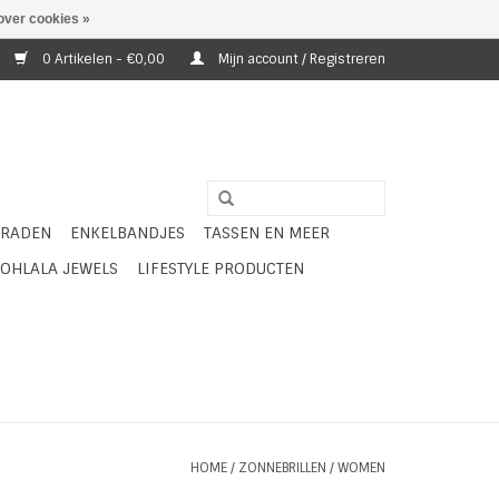
over cookies »
0 Artikelen - €0,00
Mijn account / Registreren
ERADEN
ENKELBANDJES
TASSEN EN MEER
OHLALA JEWELS
LIFESTYLE PRODUCTEN
HOME
/
ZONNEBRILLEN
/
WOMEN