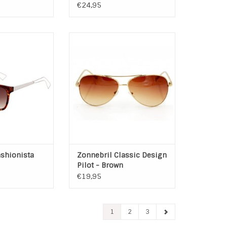
€24,95
ionista Brown is
Zonnebril Classic Design Pilot -
n comfortabele
Brown
t gespiegelde
Kleur: Gouden Frame / Bruine
zen.
glazen
CE keurmerk /
Materiaal Frame: Aluminium
e 3 - Hoge
TOEVOEGEN AAN WINKELWAGEN
erming
in / Metaal
mm X 12 mm
N WINKELWAGEN
ashionista
Zonnebril Classic Design
Pilot - Brown
€19,95
1
2
3