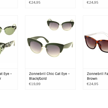
€24,95
€24,95
t Eye -
Zonnebril Chic Cat Eye - Black /
Zonnebril Fash
lver
Gold
een Trendy e
rt / Wit
Kleur montuur: Zwart
zonnebril me
: Zilver
Onderkant montuur: Gold
gla
ack
Kleur Glas: Black / Purple
Kenmerken: 
to's
Maten: Zie foto's
Categori
besch
NKELWAGEN
TOEVOEGEN AAN WINKELWAGEN
Kleur: Bru
Maat: 56 
TOEVOEGEN AA
t Eye -
Zonnebril Chic Cat Eye -
Zonnebril F
r
Black/Gold
Brown
€19,99
€24,95