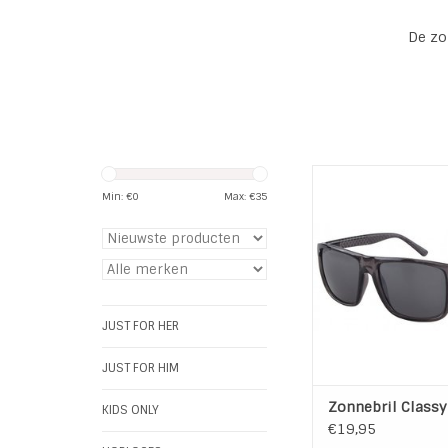
De zo
Zonnebril Classy
100% UV-besche
Min: €
0
Max: €
35
categorie 
UV 400
Kleur Lens: Z
Kleur Montuur: 
TOEVOEGEN AAN WI
JUST FOR HER
JUST FOR HIM
Zonnebril Classy
KIDS ONLY
€19,95