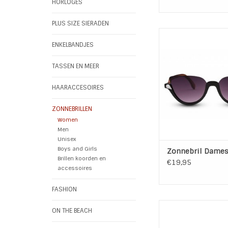
HORLOGES
PLUS SIZE SIERADEN
Zonnebril Dame
UV-bescherming: 
ENKELBANDJES
bescherming, cat
Geslacht: Da
TASSEN EN MEER
Kleur Lens: P
Kleur Montuur: Zwar
HAARACCESOIRES
Lens Type: No
Materiaal: Kuns
ZONNEBRILLEN
Hoogte: 4,2
Women
Breedte: 14,
Men
Lengte pootje: 1
Unisex
Boys and Girls
TOEVOEGEN AAN WI
Zonnebril Dame
Brillen koorden en
€19,95
accessoires
FASHION
Zonnebril Brown L
ON THE BEACH
100% UV-besche
categorie 