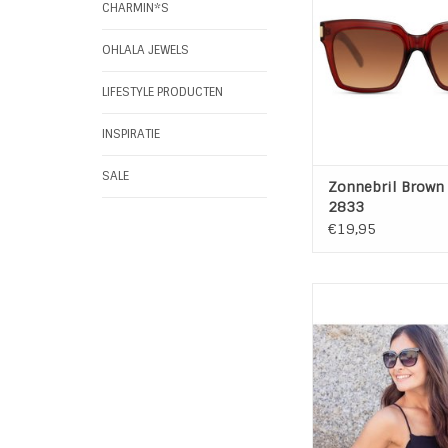
CHARMIN*S
TOEVOEGEN AAN WI
OHLALA JEWELS
LIFESTYLE PRODUCTEN
INSPIRATIE
SALE
Zonnebril Brown
2833
€19,95
Zonnebril 1565 -
UV-bescherming: 
bescherming, cat
Geslacht: Da
Kleur Lens: S
Kleur Montuur: Zwar
Lens Type: No
Materiaal: Kuns