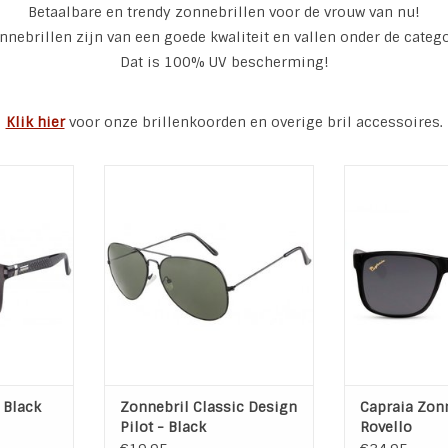
Betaalbare en trendy zonnebrillen voor de vrouw van nu!
nnebrillen zijn van een goede kwaliteit en vallen onder de catego
Dat is 100% UV bescherming!
Klik hier
voor onze brillenkoorden en overige bril accessoires.
 Black
Zonnebril Classic Design Pilot -
Capraia Zonnebr
rming,
Black
100% UV-b
3
100% UV-bescherming,
categ
categorie 3
Kleur Le
wart
UV 400
Kleur Mon
Zwart
Kleur Lens: Zwart
TOEVOEGEN AA
Kleur Montuur: Zwart
NKELWAGEN
TOEVOEGEN AAN WINKELWAGEN
 Black
Zonnebril Classic Design
Capraia Zon
Pilot - Black
Rovello