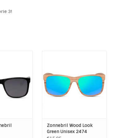
rie 3!
il model Rovello
Zonnebril Wood Look Green
escherming,
Unisex 2474
orie 3
100% UV-bescherming,
ns: Zwart
categorie 3
tuur: zwart
Kleur Lens: Groen * Gespiegeld
Kleur Montuur: Bruin
N WINKELWAGEN
TOEVOEGEN AAN WINKELWAGEN
nebril
Zonnebril Wood Look
Green Unisex 2474