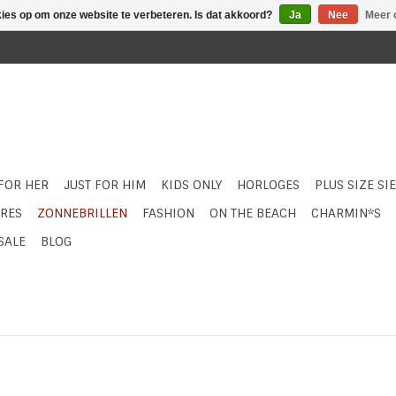
kies op om onze website te verbeteren. Is dat akkoord?
Ja
Nee
Meer 
 FOR HER
JUST FOR HIM
KIDS ONLY
HORLOGES
PLUS SIZE SI
RES
ZONNEBRILLEN
FASHION
ON THE BEACH
CHARMIN*S
SALE
BLOG