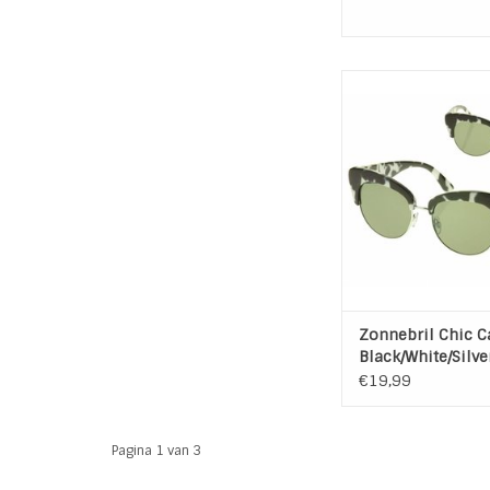
Zonnebril Chic Ca
Black/White/Si
Kleur montuur: Zwa
Onderkant montuur
Kleur Glas: Bl
Maten: Zie fo
TOEVOEGEN AAN WI
Zonnebril Chic Ca
Black/White/Silve
€19,99
Pagina 1 van 3