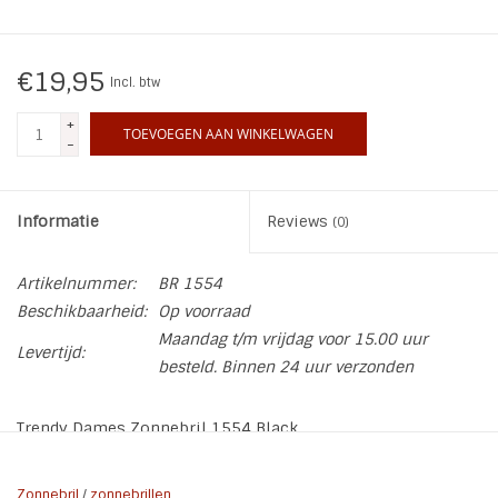
INSPIRATIE
€19,95
Incl. btw
SALE
+
TOEVOEGEN AAN WINKELWAGEN
-
Blog
Informatie
Reviews
(0)
Artikelnummer:
BR 1554
Beschikbaarheid:
Op voorraad
Maandag t/m vrijdag voor 15.00 uur
Levertijd:
besteld. Binnen 24 uur verzonden
Trendy Dames Zonnebril 1554 Black
De zonnebril wordt geleverd met een beschermhoes,
zonnebril koord en brillendoekje!
Zonnebril
/
zonnebrillen