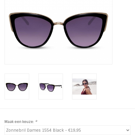
Tassen en meer
Haaraccesoires
Zonnebrillen
Fashion
ON THE BEACH
Charmin*s
Ohlala Jewels
Maak een keuze:
*
LIFESTYLE PRODUCTEN