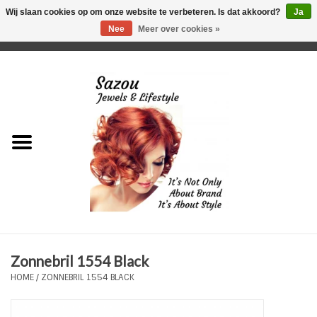
Wij slaan cookies op om onze website te verbeteren. Is dat akkoord?
Ja
Nee
Meer over cookies »
0 Artikelen - €0,00
Home
Just For Her
Just for Him
Kids Only
HORLOGES
Zonnebril 1554 Black
Plus Size Sieraden
HOME
/
ZONNEBRIL 1554 BLACK
Enkelbandjes