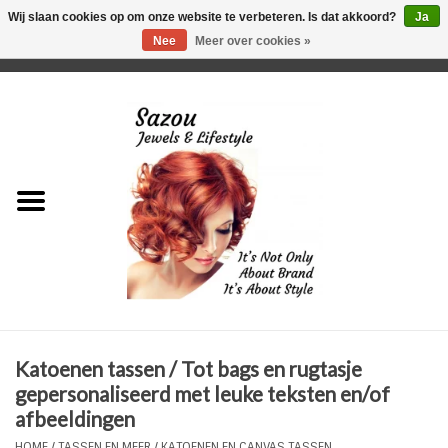
Wij slaan cookies op om onze website te verbeteren. Is dat akkoord?
Ja
Nee
Meer over cookies »
0 Artikelen - €0,00
Home
Just For Her
Just for Him
Kids Only
HORLOGES
Katoenen tassen / Tot bags en rugtasje
Plus Size Sieraden
gepersonaliseerd met leuke teksten en/of
afbeeldingen
Enkelbandjes
HOME
/
TASSEN EN MEER
/
KATOENEN EN CANVAS TASSEN