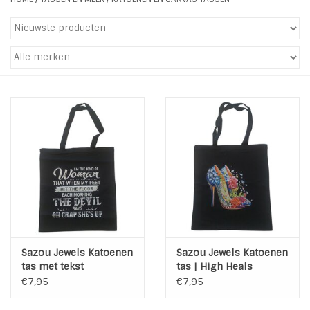
Tassen en meer
Haaraccesoires
Zonnebrillen
Fashion
ON THE BEACH
Charmin*s
Sazou Jewels Katoenen
Sazou Jewels Katoenen
Ohlala Jewels
tas met tekst
tas | High Heals
€7,95
€7,95
LIFESTYLE PRODUCTEN