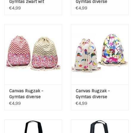
Gymtas zwart wit
Gymtas diverse
modellen
€4,99
€4,99
Canvas Rugzak -
Canvas Rugzak -
Gymtas diverse
Gymtas diverse
modellen
modellen
€4,99
€4,99