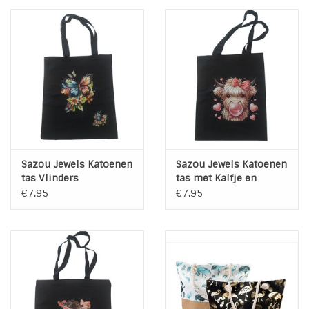
INSPIRATIE
SALE
Blog
Sazou Jewels Katoenen
Sazou Jewels Katoenen
tas Vlinders
tas met Kalfje en
Hartjes
€7,95
€7,95