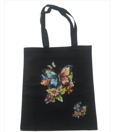
Tassen en meer
Haaraccesoires
Zonnebrillen
Fashion
ON THE BEACH
Charmin*s
Ohlala Jewels
LIFESTYLE PRODUCTEN