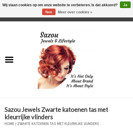
Wij slaan cookies op om onze website te verbeteren. Is dat akkoord?
Ja
Nee
Meer over cookies »
0 Artikelen - €0,00
Home
Just For Her
Just for Him
Kids Only
HORLOGES
Sazou Jewels Zwarte katoenen tas met
Plus Size Sieraden
kleurrijke vlinders
HOME
/
ZWARTE KATOENEN TAS MET KLEURRIJKE VLINDERS
Enkelbandjes