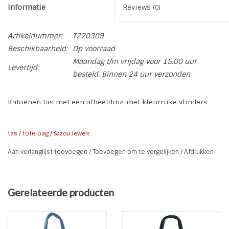
Informatie
Reviews
(0)
Artikelnummer:
T220309
Beschikbaarheid:
Op voorraad
Maandag t/m vrijdag voor 15.00 uur
Levertijd:
besteld. Binnen 24 uur verzonden
Katoenen tas met een afbeelding met kleurrijke vlinders.
Ook leuk om cadeau te doen.
De tas is van 100% katoen.
tas
/
tote bag
/
Sazou Jewels
De tote bag heeft een afmeting 38x42 cm en lange
Aan verlanglijst toevoegen
/
Toevoegen om te vergelijken
/
Afdrukken
handvaten van ca.70cm.
Wil je een eigen tekst op een toto bag met bijvoorbeeld een
naam? Stuur ons een berichtje over de mogelijkheden.
Gerelateerde producten