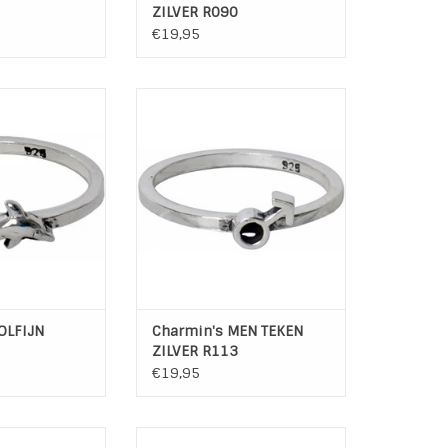
ZILVER R090
€19,95
IJN ZILVER R076
Charmin's MEN TEKEN ZILVER
R113
N WINKELWAGEN
TOEVOEGEN AAN WINKELWAGEN
OLFIJN
Charmin's MEN TEKEN
ZILVER R113
€19,95
RINCESS R083
Charmin's zilveren ringen zijn