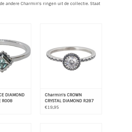
 andere Charmin's ringen uit de collectie. Staat
eren ringen zijn
Charmin's zilveren ringen zijn
 sterling zilver.
gemaakt van 925 sterling zilver.
ok ringen zijn
De Golden Look ringen zijn
oper en hebben
gemaakt van koper en hebben
sé- of geelgoud
een laagje rosé- of geelgoud
arante coating.
met een transparante coating.
n zirkonia en half
De steentjes zijn zirkonia en half
tenen.
edelstenen.
 de Charmi...
De parels op de Charmi...
N WINKELWAGEN
TOEVOEGEN AAN WINKELWAGEN
ACE DIAMOND
Charmin's CROWN
 R008
CRYSTAL DIAMOND R287
€19,95
 feestje met de
Charmin*s OPEN STAR ZILVER