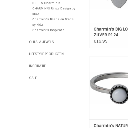
B & L By Charmin's
CHARMIN*S Rings Design by
KIDZ
Charmin*s Beads en Brace
By Kidz
Charmin's BIG L
Charmin*s Inspiratie
ZILVER R124
€19,95
OHLALA JEWELS
LIFESTYLE PRODUCTEN
Charmin's 925 Sterli
Ring Natural Stones W
INSPIRATIE
Combineer de ring 
leuke Charmin's rin
SALE
bijvoorbeeld op foto
de ring apar
Materiaal: 925 Sterli
Witte Agaa
Merk: Charmi
TOEVOEGEN AAN WI
Charmin's NATUR