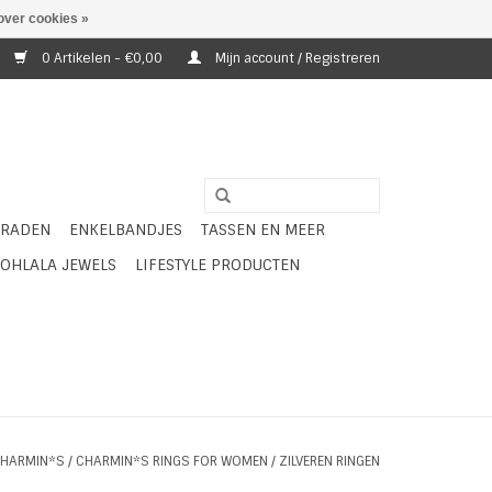
over cookies »
0 Artikelen - €0,00
Mijn account / Registreren
ERADEN
ENKELBANDJES
TASSEN EN MEER
OHLALA JEWELS
LIFESTYLE PRODUCTEN
HARMIN*S
/
CHARMIN*S RINGS FOR WOMEN
/
ZILVEREN RINGEN