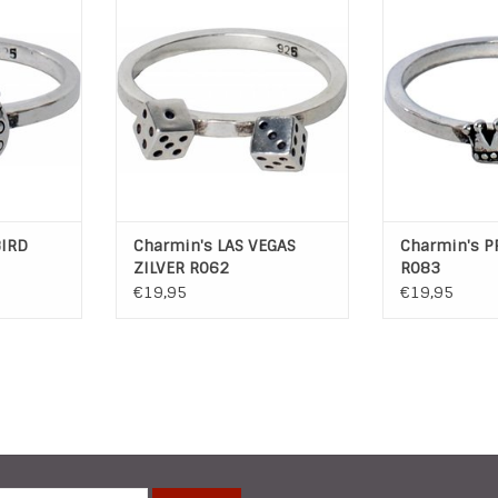
an het merk
gemaakt van 925 sterling zilver.
TOEVOEGEN AA
De Golden Look ringen zijn
gemaakt van koper en hebben
NKELWAGEN
een laagje rosé- of geelgoud
met een transparante coating.
De steentjes zijn zirkonia en half
edelstenen.
De parels op de Charmi...
TOEVOEGEN AAN WINKELWAGEN
BIRD
Charmin's LAS VEGAS
Charmin's P
ZILVER R062
R083
€19,95
€19,95