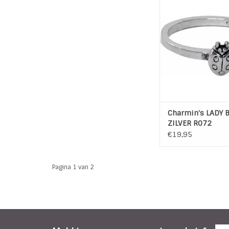
Lieveheersbeestje v
Charmin's.
TOEVOEGEN AAN WI
Charmin's LADY 
ZILVER R072
€19,95
Pagina 1 van 2