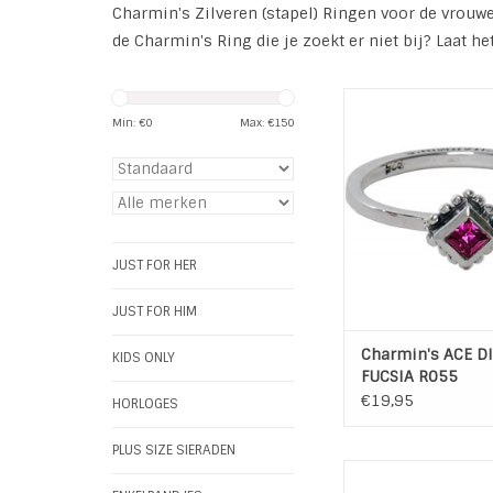
Charmin's Zilveren (stapel) Ringen voor de vrouw
de Charmin's Ring die je zoekt er niet bij? Laat he
Charmin's zilveren r
gemaakt van 925 sterl
Min: €
0
Max: €
150
De Golden Look rin
gemaakt van koper 
een laagje rosé- of
met een transparant
De steentjes zijn zirk
edelstenen
JUST FOR HER
De parels op de C
TOEVOEGEN AAN WI
JUST FOR HIM
Charmin's ACE 
KIDS ONLY
FUCSIA R055
€19,95
HORLOGES
PLUS SIZE SIERADEN
Charmin*s Zilveren 