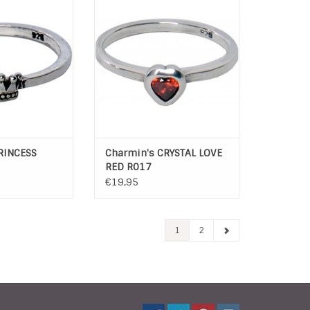
gemaakt van 925 sterling zilver.
N WINKELWAGEN
De Golden Look ringen zijn
gemaakt van koper en hebben
een laagje rosé- of geelgoud
met een transparante coating.
De steentjes zijn zirkonia en half
edelstenen.
De parels op de Charmi...
TOEVOEGEN AAN WINKELWAGEN
RINCESS
Charmin's CRYSTAL LOVE
RED R017
€19,95
1
2