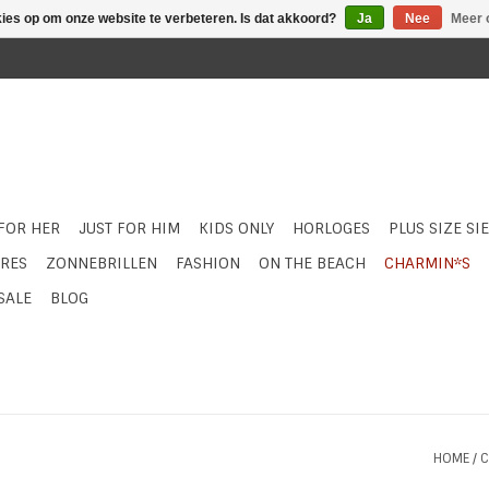
kies op om onze website te verbeteren. Is dat akkoord?
Ja
Nee
Meer 
 FOR HER
JUST FOR HIM
KIDS ONLY
HORLOGES
PLUS SIZE SI
RES
ZONNEBRILLEN
FASHION
ON THE BEACH
CHARMIN*S
SALE
BLOG
HOME
/
C