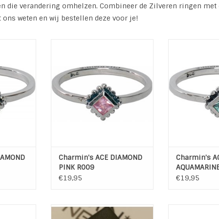
en die verandering omhelzen. Combineer de Zilveren ringen met de
t ons weten en wij bestellen deze voor je!
ingen zijn
Charmin's zilveren ringen zijn
Charmin's zilv
ing zilver.
gemaakt van 925 sterling zilver.
gemaakt van 925
gen zijn
De Golden Look ringen zijn
De Golden Lo
en hebben
gemaakt van koper en hebben
gemaakt van k
 geelgoud
een laagje rosé- of geelgoud
een laagje ro
e coating.
met een transparante coating.
met een transp
onia en half
De steentjes zijn zirkonia en half
De steentjes zij
.
edelstenen.
edels
harmi...
De parels op de Charmi...
De parels op
NKELWAGEN
TOEVOEGEN AAN WINKELWAGEN
TOEVOEGEN AA
DIAMOND
Charmin's ACE DIAMOND
Charmin's 
PINK R009
AQUAMARINE
€19,95
€19,95
Ring CROWN
Charmin's Zilveren Ringen set
Het blijft een