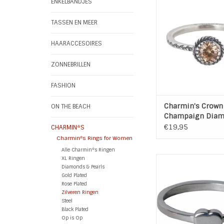
CHAMPAIGN DI
ENKELBANDJES
Combineer de ring 
leuke Charmin*s rin
TASSEN EN MEER
bijvoorbeeld op 
Materiaal: 925 Sterli
HAARACCESOIRES
Zirkonia
ZONNEBRILLEN
TOEVOEGEN AAN WI
FASHION
Charmin's Crown
ON THE BEACH
Champaign Diam
Sterling Zilver
€19,95
CHARMIN*S
Charmin*s Rings for Women
Alle Charmin*s Ringen
XL Ringen
Charmins Zilveren Ri
Diamonds & Pearls
R124
Gold Plated
Rose Plated
TOEVOEGEN AAN WI
Zilveren Ringen
Steel
Black Plated
Op is Op