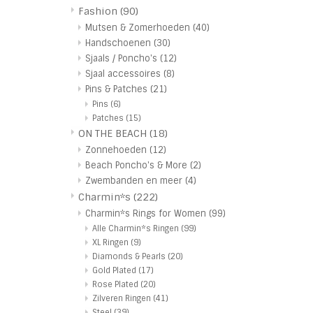
Fashion
(90)
Mutsen & Zomerhoeden
(40)
Handschoenen
(30)
Sjaals / Poncho's
(12)
Sjaal accessoires
(8)
Pins & Patches
(21)
Pins
(6)
Patches
(15)
ON THE BEACH
(18)
Zonnehoeden
(12)
Beach Poncho's & More
(2)
Zwembanden en meer
(4)
Charmin*s
(222)
Charmin*s Rings for Women
(99)
Alle Charmin*s Ringen
(99)
XL Ringen
(9)
Diamonds & Pearls
(20)
Gold Plated
(17)
Rose Plated
(20)
Zilveren Ringen
(41)
Steel
(39)