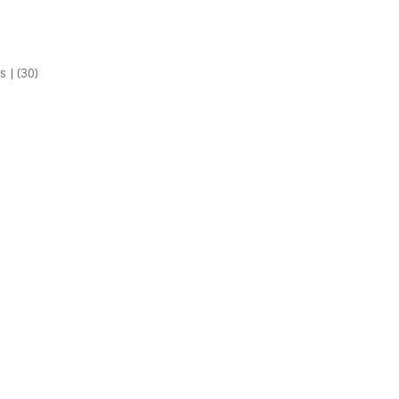
s |
(30)