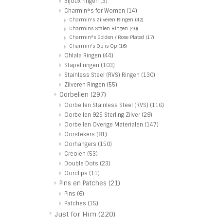
Bijoux ringen
(3)
Charmin*s for Women
(14)
Charmin's Zilveren Ringen
(42)
Charmins Stalen Ringen
(40)
Charmin*s Golden / Rose Plated
(17)
Charmin's Op is Op
(16)
Ohlala Ringen
(44)
Stapel ringen
(103)
Stainless Steel (RVS) Ringen
(130)
Zilveren Ringen
(55)
Oorbellen
(297)
Oorbellen Stainless Steel (RVS)
(116)
Oorbellen 925 Sterling Zilver
(29)
Oorbellen Overige Materialen
(147)
Oorstekers
(81)
Oorhangers
(150)
Creolen
(53)
Double Dots
(23)
Oorclips
(11)
Pins en Patches
(21)
Pins
(6)
Patches
(15)
Just for Him
(220)