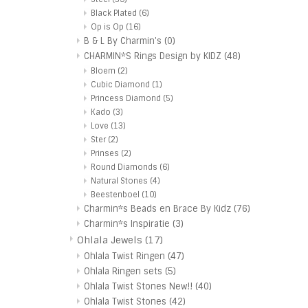
Black Plated
(6)
Op is Op
(16)
B & L By Charmin's
(0)
CHARMIN*S Rings Design by KIDZ
(48)
Bloem
(2)
Cubic Diamond
(1)
Princess Diamond
(5)
Kado
(3)
Love
(13)
Ster
(2)
Prinses
(2)
Round Diamonds
(6)
Natural Stones
(4)
Beestenboel
(10)
Charmin*s Beads en Brace By Kidz
(76)
Charmin*s Inspiratie
(3)
Ohlala Jewels
(17)
Ohlala Twist Ringen
(47)
Ohlala Ringen sets
(5)
Ohlala Twist Stones New!!
(40)
Ohlala Twist Stones
(42)