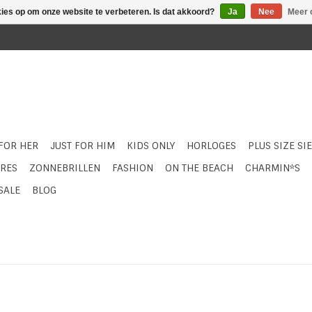
kies op om onze website te verbeteren. Is dat akkoord?
Ja
Nee
Meer 
 FOR HER
JUST FOR HIM
KIDS ONLY
HORLOGES
PLUS SIZE SI
RES
ZONNEBRILLEN
FASHION
ON THE BEACH
CHARMIN*S
SALE
BLOG