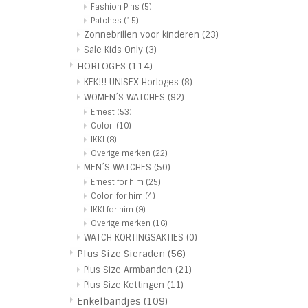
Fashion Pins
(5)
Patches
(15)
Zonnebrillen voor kinderen
(23)
Sale Kids Only
(3)
HORLOGES
(114)
KEK!!! UNISEX Horloges
(8)
WOMEN´S WATCHES
(92)
Ernest
(53)
Colori
(10)
IKKI
(8)
Overige merken
(22)
MEN´S WATCHES
(50)
Ernest for him
(25)
Colori for him
(4)
IKKI for him
(9)
Overige merken
(16)
WATCH KORTINGSAKTIES
(0)
Plus Size Sieraden
(56)
Plus Size Armbanden
(21)
Plus Size Kettingen
(11)
Enkelbandjes
(109)