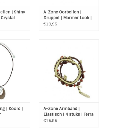
llen | Shiny
A-Zone Oorbellen |
| Crystal
Druppel | Marmer Look |
Grijs
€19,95
Cindy Brown van
Elastische Armband in de
Zone
kleuren Terra en Goud met glas
te: 42 + 7 cm
en natuursteen kraaltjes.
N WINKELWAGEN
TOEVOEGEN AAN WINKELWAGEN
ng | Koord |
A-Zone Armband |
r
Elastisch | 4 stuks | Terra
- Goud
€15,95