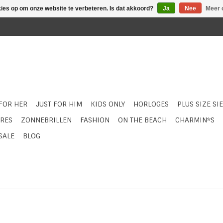
kies op om onze website te verbeteren. Is dat akkoord?
Ja
Nee
Meer 
 FOR HER
JUST FOR HIM
KIDS ONLY
HORLOGES
PLUS SIZE SI
RES
ZONNEBRILLEN
FASHION
ON THE BEACH
CHARMIN*S
SALE
BLOG