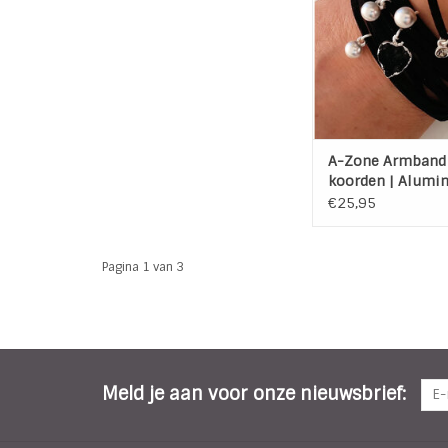
TOEVOEGEN AAN WI
A-Zone Armband 
koorden | Alumi
bedels | Zwartac
€25,95
Pagina 1 van 3
Meld je aan voor onze nieuwsbrief: