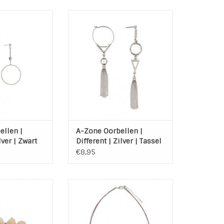
en | Oorstekers
Lange zilvere oorbellen
 kleur zilver met
"Different"van A-zone Een
element.
creool en een oorsteker. Dare
to Be different!
N WINKELWAGEN
TOEVOEGEN AAN WINKELWAGEN
ellen |
A-Zone Oorbellen |
lver | Zwart
Different | Zilver | Tassel
€8,95
band van A-Zone
Ketting met kleurrijke
rse kleur
elementen.
oze met kleine
Kleur: Roze
sen kraaltjes
Materiaal Compositie: 50%