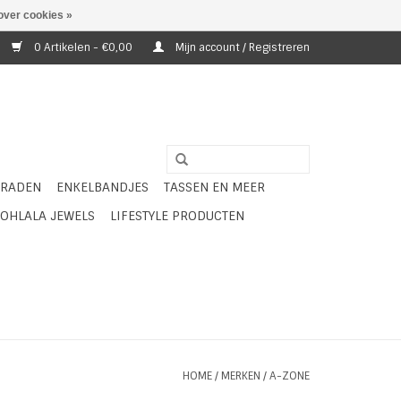
over cookies »
0 Artikelen - €0,00
Mijn account / Registreren
ERADEN
ENKELBANDJES
TASSEN EN MEER
OHLALA JEWELS
LIFESTYLE PRODUCTEN
HOME
/
MERKEN
/
A-ZONE