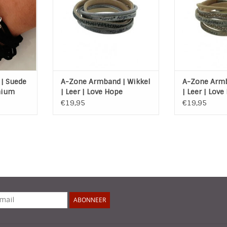
Happiness
NKELWAGEN
TOEVOEGEN AA
TOEVOEGEN AAN WINKELWAGEN
| Suede
A-Zone Armband | Wikkel
A-Zone Armb
nium
| Leer | Love Hope
| Leer | Lov
k
Happiness | Licht Grijs
Happiness |
€19,95
€19,95
ABONNEER