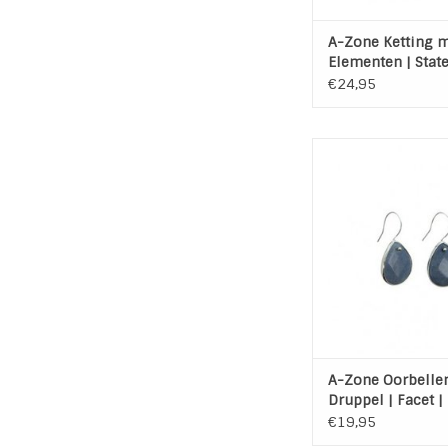
A-Zone Ketting 
Elementen | Stat
ketting
€24,95
Blauw grijze facet
druppel oorbellen 
aan stainless steel 
een lengte van 
TOEVOEGEN AAN WI
A-Zone Oorbellen
Druppel | Facet |
grijs | Steel | Zil
€19,95