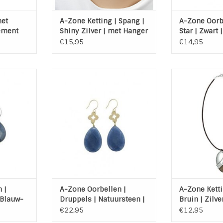
met
A-Zone Ketting | Spang |
A-Zone Oorbe
ement
Shiny Zilver | met Hanger
Star | Zwart 
€15,95
€14,95
 geslepen
A-Zone oorbellen met een
Koord ketting 
van A-Zone
blauwe natuursteen druppel en
A-
vishaak met
een gouden bloemetje aan een
Kettingleng
4 cm.
vishaakoorbel.
TOEVOEGEN AA
NKELWAGEN
TOEVOEGEN AAN WINKELWAGEN
 |
A-Zone Oorbellen |
A-Zone Ketti
 Blauw-
Druppels | Natuursteen |
Bruin | Zilve
ver
Steel | Blauw | Goud
€22,95
€12,95