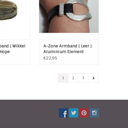
polsomtrek tot en met 19,5 cm
N WINKELWAGEN
TOEVOEGEN AAN WINKELWAGEN
and | Wikkel
A-Zone Armband | Leer |
e Hope
Aluminium Element
 Zand- Beige
€22,95
1
2
3