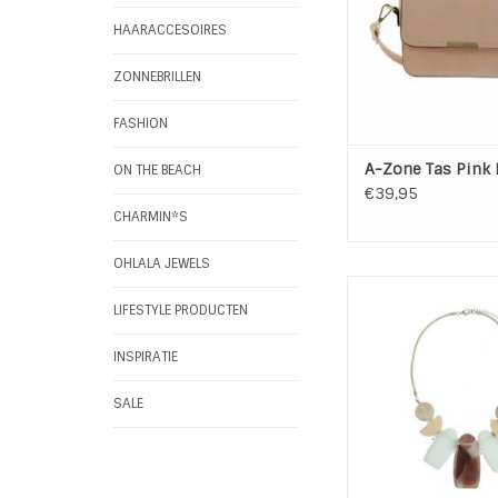
Lengte hengsel:
(verstelbaa
HAARACCESOIRES
Vakken: 1 groot vak m
daarin een klein vakj
ZONNEBRILLEN
Aan beide zijde van
vak...
FASHION
TOEVOEGEN AAN WI
A-Zone Tas Pink 
ON THE BEACH
€39,95
CHARMIN*S
OHLALA JEWELS
Trendy Eye Catcher k
A-Zone met 7 Ele
LIFESTYLE PRODUCTEN
Tussen de elemente
zilveren schakel. Le
INSPIRATIE
+ 5 cm.
SALE
TOEVOEGEN AAN WI