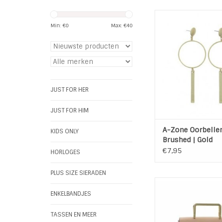
Lange trendy oorbel
Zone. Met metalen 
Min: €
0
Max: €
40
in mat brushed 
TOEVOEGEN AAN WI
JUST FOR HER
JUST FOR HIM
A-Zone Oorbellen
KIDS ONLY
Brushed | Gold
€7,95
HORLOGES
PLUS SIZE SIERADEN
Handtasje Pink Lady 
Kleur: Pink / Ro
ENKELBANDJES
Materiaal: 100% PU
Maat: 19cm x 5cm
TASSEN EN MEER