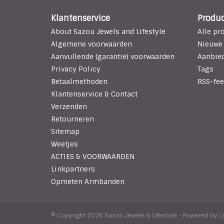
Klantenservice
Produ
About Sazou Jewels and Lifestyle
Alle pr
Algemene voorwaarden
Nieuwe
Aanvullende (garantie) voorwaarden
Aanbie
Privacy Policy
Tags
Betaalmethoden
RSS-fee
Klantenservice & Contact
Verzenden
Retourneren
Sitemap
Weetjes
ACTIES & VOORWAARDEN
Linkpartners
Opmeten Armbanden
© Copyright 2026 Sazou Jewels & Lifestyle - Powered by
L