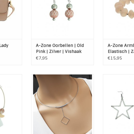
 135 cm
Maat: Geschikt
TOEVOEGEN AAN WINKELWAGEN
r)
Materiaal
et rits met
TOEVOEGEN AA
e met rits.
 het grote
NKELWAGEN
Lady
A-Zone Oorbellen | Old
A-Zone Armb
Pink | Zilver | Vishaak
Elastisch | 
€7,95
€15,95
etting van
Korte Shiny zilveren spang
Leuk deze Shin
menten.
Ketting met ruit hanger
van A-Zone. D
n zit een
Doorsnee spang: 14 cm (+ 5 cm
bedekt met st
ngte: 50 cm
verlengketting)
Kleur: Zwart Me
Lengte oo
TOEVOEGEN AAN WINKELWAGEN
Breedte oorbe
NKELWAGEN
TOEVOEGEN AA