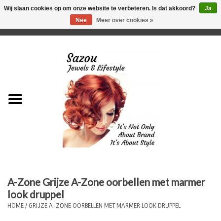
Wij slaan cookies op om onze website te verbeteren. Is dat akkoord?
Ja
Nee
Meer over cookies »
0 Artikelen - €0,00
Home
Just For Her
Just for Him
Kids Only
HORLOGES
A-Zone Grijze A-Zone oorbellen met marmer
Plus Size Sieraden
look druppel
HOME
/
GRIJZE A-ZONE OORBELLEN MET MARMER LOOK DRUPPEL
Enkelbandjes