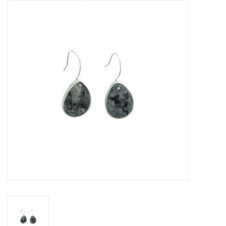
Tassen en meer
Haaraccesoires
Zonnebrillen
Fashion
ON THE BEACH
Charmin*s
Ohlala Jewels
LIFESTYLE PRODUCTEN