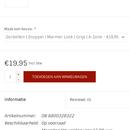
INSPIRATIE
SALE
Maak een keuze:
*
Blog
€19,95
Incl. btw
+
TOEVOEGEN AAN WINKELWAGEN
-
Informatie
Reviews
(0)
Artikelnummer:
OB 6800328322
Beschikbaarheid:
Op voorraad