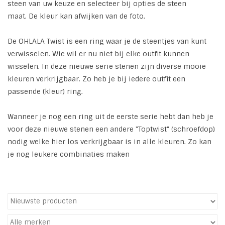
steen van uw keuze en selecteer bij opties de steen
maat. De kleur kan afwijken van de foto.
Tassen en meer
De OHLALA Twist is een ring waar je de steentjes van kunt
Haaraccesoires
verwisselen. Wie wil er nu niet bij elke outfit kunnen
wisselen. In deze nieuwe serie stenen zijn diverse mooie
Zonnebrillen
kleuren verkrijgbaar. Zo heb je bij iedere outfit een
passende (kleur) ring.
Fashion
Wanneer je nog een ring uit de eerste serie hebt dan heb je
voor deze nieuwe stenen een andere "Toptwist" (schroefdop)
ON THE BEACH
nodig welke hier los verkrijgbaar is in alle kleuren. Zo kan
je nog leukere combinaties maken
Charmin*s
Ohlala Jewels
LIFESTYLE PRODUCTEN