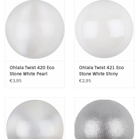
Ohlala Twist 420 Eco
Ohlala Twist 421 Eco
Stone White Pearl
Stone White Shiny
Pearl
€3,95
€2,95