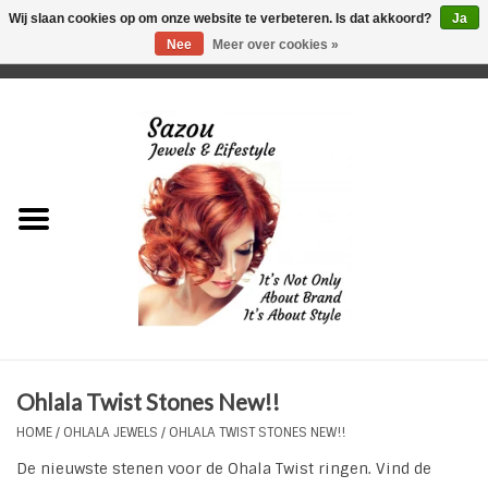
Wij slaan cookies op om onze website te verbeteren. Is dat akkoord?
Ja
Nee
Meer over cookies »
0 Artikelen - €0,00
Home
Just For Her
Just for Him
Kids Only
HORLOGES
Ohlala Twist Stones New!!
Plus Size Sieraden
HOME
/
OHLALA JEWELS
/
OHLALA TWIST STONES NEW!!
De nieuwste stenen voor de Ohala Twist ringen. Vind de
Enkelbandjes