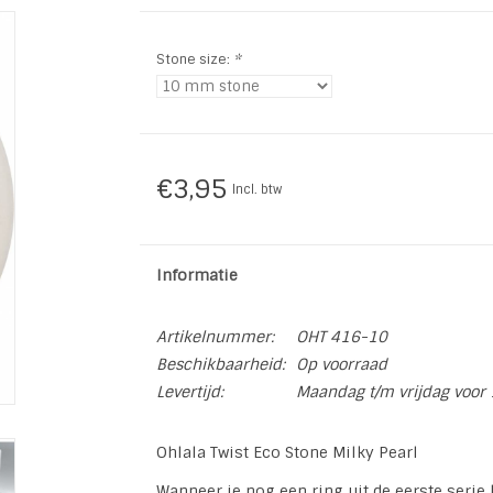
Stone size:
*
€3,95
Incl. btw
Informatie
Artikelnummer:
OHT 416-10
Beschikbaarheid:
Op voorraad
Levertijd:
Maandag t/m vrijdag voor 
Ohlala Twist Eco Stone Milky Pearl
Wanneer je nog een ring uit de eerste serie h