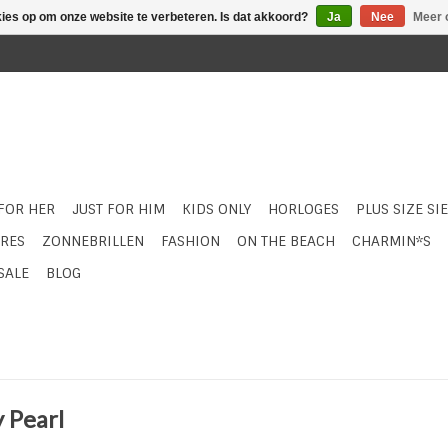
kies op om onze website te verbeteren. Is dat akkoord?
Ja
Nee
Meer 
 FOR HER
JUST FOR HIM
KIDS ONLY
HORLOGES
PLUS SIZE SI
RES
ZONNEBRILLEN
FASHION
ON THE BEACH
CHARMIN*S
SALE
BLOG
 Pearl