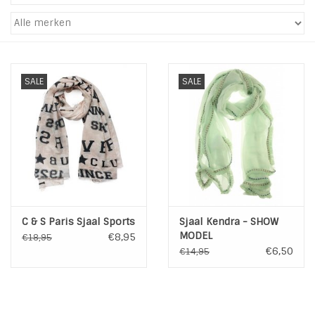
Tassen en meer
Haaraccesoires
SALE
SALE
Zonnebrillen
Fashion
ON THE BEACH
C & S Paris Sjaal Sports
Sjaal Kendra - SHOW
Charmin*s
MODEL
€8,95
€18,95
€6,50
€14,95
Ohlala Jewels
LIFESTYLE PRODUCTEN