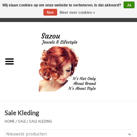
Wij slaan cookies op om onze website te verbeteren. Is dat akkoord?
Ja
Nee
Meer over cookies »
0 Artikelen - €0,00
Home
Just For Her
Just for Him
Kids Only
HORLOGES
Sale Kleding
Plus Size Sieraden
HOME
/
SALE
/
SALE KLEDING
Enkelbandjes