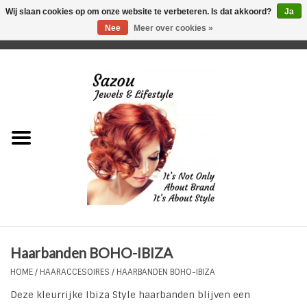
Wij slaan cookies op om onze website te verbeteren. Is dat akkoord?
Ja
Nee
Meer over cookies »
0 Artikelen - €0,00
Home
Just For Her
Just for Him
Kids Only
HORLOGES
Haarbanden BOHO-IBIZA
Plus Size Sieraden
HOME
/
HAARACCESOIRES
/
HAARBANDEN BOHO-IBIZA
Deze kleurrijke Ibiza Style haarbanden blijven een
Enkelbandjes