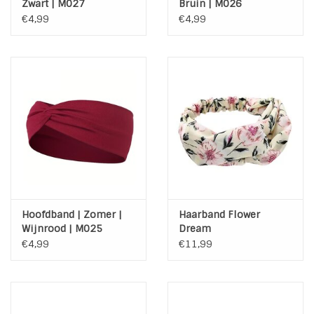
Zwart | M027
Bruin | M026
€4,99
€4,99
INSPIRATIE
SALE
Blog
Hoofdband | Zomer |
Haarband Flower
Wijnrood | M025
Dream
€4,99
€11,99