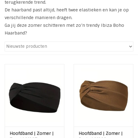
terugkerende trend.
De haarband past altijd, heeft twee elastieken en kan je op
Tassen en meer
verschillende manieren dragen.
Ga jij deze zomer schitteren met zo’n trendy Ibiza Boho
Haaraccesoires
Haarband?
Zonnebrillen
Fashion
ON THE BEACH
Charmin*s
Ohlala Jewels
LIFESTYLE PRODUCTEN
Hoofdband | Zomer |
Hoofdband | Zomer |