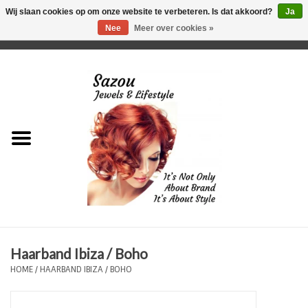
Wij slaan cookies op om onze website te verbeteren. Is dat akkoord?
Ja
Nee
Meer over cookies »
0 Artikelen - €0,00
Home
Just For Her
Just for Him
Kids Only
HORLOGES
Haarband Ibiza / Boho
Plus Size Sieraden
HOME
/
HAARBAND IBIZA / BOHO
Enkelbandjes