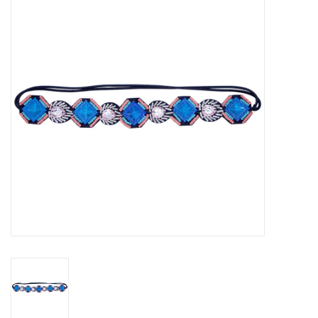
Tassen en meer
Haaraccesoires
Zonnebrillen
Fashion
ON THE BEACH
Charmin*s
Ohlala Jewels
LIFESTYLE PRODUCTEN