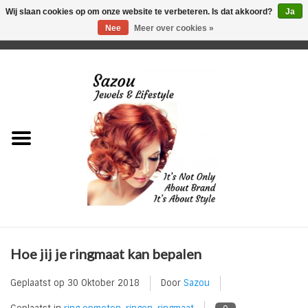
Wij slaan cookies op om onze website te verbeteren. Is dat akkoord?
Ja
Nee
Meer over cookies »
0 Artikelen - €0,00
Home
Just For Her
Just for Him
Kids Only
HORLOGES
Hoe jij je ringmaat kan bepalen
Plus Size Sieraden
Geplaatst op
30 Oktober 2018
Door
Sazou
Enkelbandjes