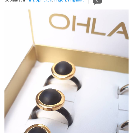
Geplaatst in
ring opmeten
,
ringen
,
ringmaat
0
Tassen en meer
Haaraccesoires
Zonnebrillen
Fashion
ON THE BEACH
Charmin*s
Ohlala Jewels
LIFESTYLE PRODUCTEN