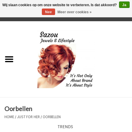
Wij slaan cookies op om onze website te verbeteren. Is dat akkoord?
Ja
Nee
Meer over cookies »
0 Artikelen - €0,00
Home
Just For Her
Just for Him
Kids Only
HORLOGES
Oorbellen
Plus Size Sieraden
HOME
/
JUST FOR HER
/
OORBELLEN
TRENDS
Enkelbandjes