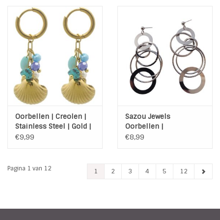
Oorbellen | Creolen |
Sazou Jewels
Stainless Steel | Gold |
Oorbellen |
Schelp | Blue
Oorhangers |
€9,99
€8,99
Statement | Cirkels
Pagina 1 van 12
1
2
3
4
5
12