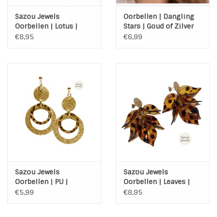
Sazou Jewels
Oorbellen | Dangling
Oorbellen | Lotus |
Stars | Goud of Zilver
Steel | Silver | Agaat
€8,95
€6,99
Sazou Jewels
Sazou Jewels
Oorbellen | PU |
Oorbellen | Leaves |
Glitters | Luipaard |
luipaard | Stainless
€5,99
€8,95
Stainless Steel | Gold
Steel