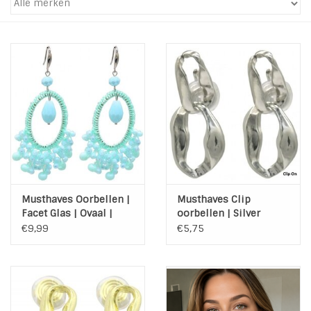
INSPIRATIE
SALE
Blog
Musthaves Oorbellen |
Musthaves Clip
Facet Glas | Ovaal |
oorbellen | Silver
Mint
Chain
€9,99
€5,75