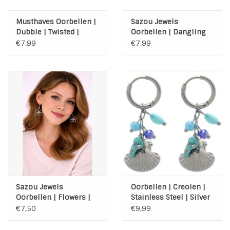
Musthaves Oorbellen |
Sazou Jewels
Dubble | Twisted |
Oorbellen | Dangling
Stainless Steel | Zilver
Heart | Gold
€7,99
€7,99
Sazou Jewels
Oorbellen | Creolen |
Oorbellen | Flowers |
Stainless Steel | Silver
Silver
| Schelp | Blue
€7,50
€9,99