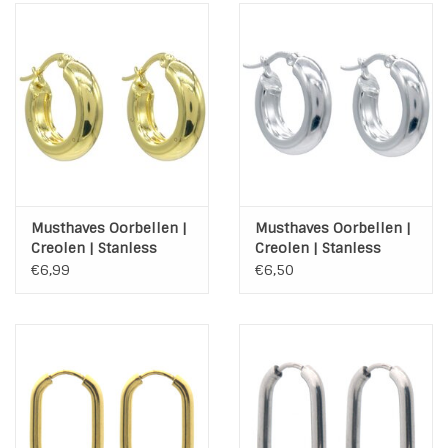
Musthaves Oorbellen |
Musthaves Oorbellen |
Creolen | Stanless
Creolen | Stanless
Steel | Goud | 20mm
Steel | Zilver | 20mm
€6,99
€6,50