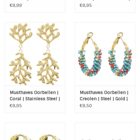
Steel | Gold Plated
Silver
€8,99
€8,95
Musthaves Oorbellen |
Musthaves Oorbellen |
Coral | Stainless Steel |
Creolen | Steel | Gold |
Gold
Colorfull
€8,95
€8,50