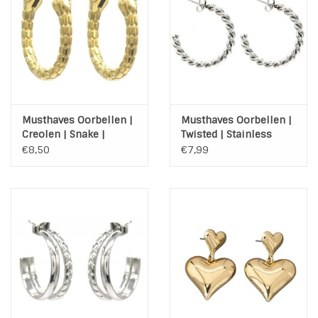
Musthaves Oorbellen |
Musthaves Oorbellen |
Creolen | Snake |
Twisted | Stainless
Stainless Steel | Gold
Steel | Zilver
€8,50
€7,99