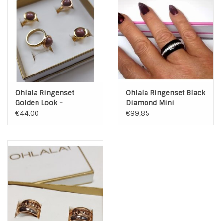
INSPIRATIE
SALE
Blog
Ohlala Ringenset
Ohlala Ringenset Black
Golden Look -
Diamond Mini
Bordeaux 10 mm Twist
€44,00
€99,85