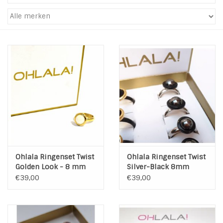
Tassen en meer
Haaraccesoires
Zonnebrillen
Fashion
ON THE BEACH
Ohlala Ringenset Twist
Ohlala Ringenset Twist
Charmin*s
Golden Look - 8 mm
Silver-Black 8mm
€39,00
€39,00
Ohlala Jewels
LIFESTYLE PRODUCTEN