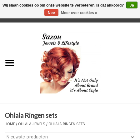
Wij slaan cookies op om onze website te verbeteren. Is dat akkoord?
Ja
Nee
Meer over cookies »
0 Artikelen - €0,00
Home
Just For Her
Just for Him
Kids Only
HORLOGES
Ohlala Ringen sets
Plus Size Sieraden
HOME
/
OHLALA JEWELS
/
OHLALA RINGEN SETS
Enkelbandjes