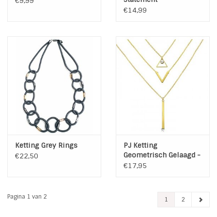
€9,99
€14,99
Ketting Grey Rings
PJ Ketting
Geometrisch Gelaagd -
€22,50
Gold
€17,95
Pagina 1 van 2
1
2