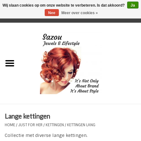
Wij slaan cookies op om onze website te verbeteren. Is dat akkoord?
Ja
Nee
Meer over cookies »
0 Artikelen - €0,00
Home
Just For Her
Just for Him
Kids Only
HORLOGES
Lange kettingen
Plus Size Sieraden
HOME
/
JUST FOR HER
/
KETTINGEN
/
KETTINGEN LANG
Collectie met diverse lange kettingen.
Enkelbandjes