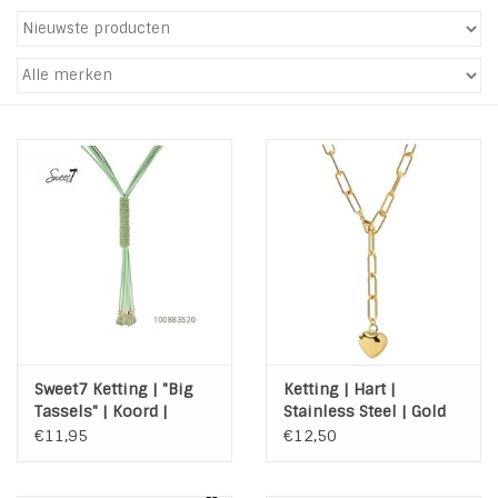
Tassen en meer
Haaraccesoires
Zonnebrillen
Fashion
ON THE BEACH
Charmin*s
Sweet7 Ketting | "Big
Ketting | Hart |
Tassels" | Koord |
Stainless Steel | Gold
Ohlala Jewels
Green
€11,95
€12,50
LIFESTYLE PRODUCTEN