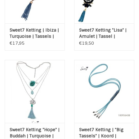
Sweet7 Ketting | Ibiza |
Sweet7 Ketting "Lisa" |
Turquoise | Tassels |
Amulet | Tassel |
Facet glaskralen
Pompoms | Blauw |
€17,95
€19,50
Zwart | Goud
Sweet7 Ketting "Hope" |
Sweet7 Ketting | "Big
Buddah | Turquoise |
Tassels" | Koord |