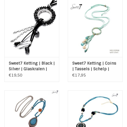
INSPIRATIE
SALE
Blog
Sweet7 Ketting | Black |
Sweet7 Ketting | Coins
Silver | Glaskralen |
| Tassels | Schelp |
Suedine
Facet | Turquoise |
€19,50
€17,95
Goud