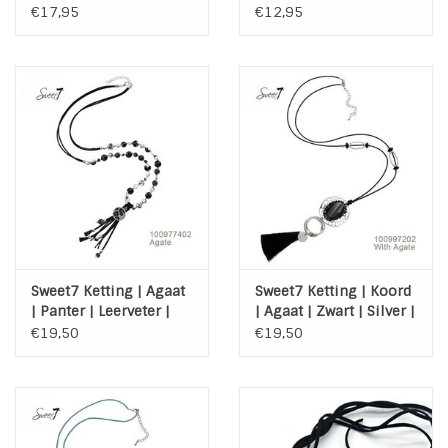
Tassel | Flower | 3
Shiny Blue
€17,95
€12,95
laags
Sweet7 Ketting | Agaat
Sweet7 Ketting | Koord
| Panter | Leerveter |
| Agaat | Zwart | Silver |
Zwart | Wit | Silver
Tassel
€19,50
€19,50