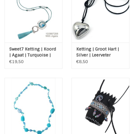
Sweet7 Ketting | Koord
Ketting | Groot Hart |
| Agaat | Turquoise |
Silver | Leerveter
Silver | Tassel
€19,50
€8,50