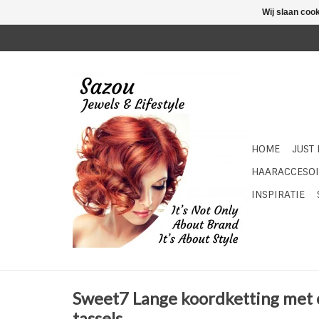
Wij slaan coo
HOME
JUST
HAARACCESOI
INSPIRATIE
Sweet7 Lange koordketting met c
tassels