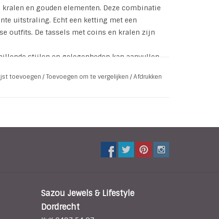
et) kralen en gouden elementen. Deze combinatie
te uitstraling. Echt een ketting met een
se outfits. De tassels met coins en kralen zijn
hillende stijlen en gelegenheden kan aanvullen.
oopsluiting.
lijst toevoegen
/
Toevoegen om te vergelijken
/
Afdrukken
)
en | Facet glaskralen | Metaal
kel
Sazou Jewels & Lifestyle
Dordrecht