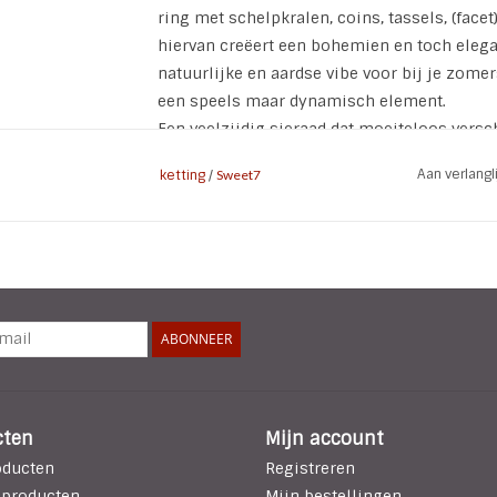
ring met schelpkralen, coins, tassels, (fac
hiervan creëert een bohemien en toch elegan
natuurlijke en aardse vibe voor bij je zomer
een speels maar dynamisch element.
Een veelzijdig sieraad dat moeiteloos versc
De ketting is verstelbaar met de handige kn
Aan verlang
ketting
/
Sweet7
* Brand: Sweet7
* Soort: verstelbare lange ketting
* Lengte ketting: 96 cm (excl ring en tassels
* Doorsnede ring: 5 cm
* Lengte ring en tassels: 17 cm
* Sluiting: verstelbare schuifknoop
ABONNEER
* Kleur: Turquoise groen | goud
* Materiaal: genui leerkoorden | schelp kral
* Kenmerken: Vrij van lood, cadmium en nik
cten
Mijn account
oducten
Registreren
 producten
Mijn bestellingen