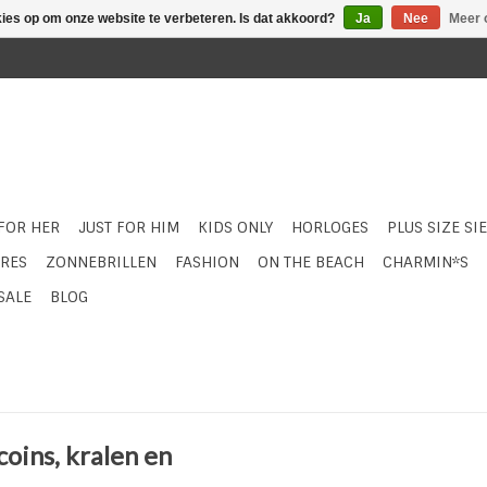
kies op om onze website te verbeteren. Is dat akkoord?
Ja
Nee
Meer 
 FOR HER
JUST FOR HIM
KIDS ONLY
HORLOGES
PLUS SIZE SI
RES
ZONNEBRILLEN
FASHION
ON THE BEACH
CHARMIN*S
SALE
BLOG
oins, kralen en