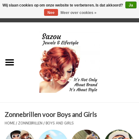
Wij slaan cookies op om onze website te verbeteren. Is dat akkoord?
Ja
Nee
Meer over cookies »
0 Artikelen - €0,00
Home
Just For Her
Just for Him
Kids Only
HORLOGES
Zonnebrillen voor Boys and Girls
Plus Size Sieraden
HOME
/
ZONNEBRILLEN
/
BOYS AND GIRLS
Enkelbandjes