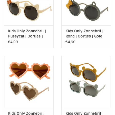
INSPIRATIE
SALE
Kids Only Zonnebril |
Kids Only Zonnebril |
Pussycat | Oortjes |
Rond | Oortjes | Gote
Blog
strikje
strik
€4,99
€4,99
Kids Only Zonnebril
Kids Only Zonnebril