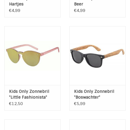
Hartjes
Beer
€4,99
€4,99
Kids Only Zonnebril
Kids Only Zonnebril
"Little Fashionista"
"Boswachter"
Pink
€12,50
€5,99