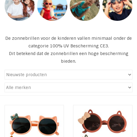
Tassen en meer
Haaraccesoires
De zonnebrillen voor de kinderen vallen minimaal onder de
categorie 100% UV Bescherming CE3.
Zonnebrillen
Dit betekend dat de zonnebrillen een hoge bescherming
bieden.
Fashion
ON THE BEACH
Charmin*s
Ohlala Jewels
LIFESTYLE PRODUCTEN