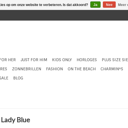
kies op om onze website te verbeteren. Is dat akkoord?
Ja
Nee
Meer 
 FOR HER
JUST FOR HIM
KIDS ONLY
HORLOGES
PLUS SIZE SI
RES
ZONNEBRILLEN
FASHION
ON THE BEACH
CHARMIN*S
SALE
BLOG
e Lady Blue