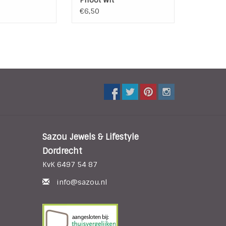
€6,50
Sazou Jewels & Lifestyle
Dordrecht
KvK 6497 54 87
info@sazou.nl