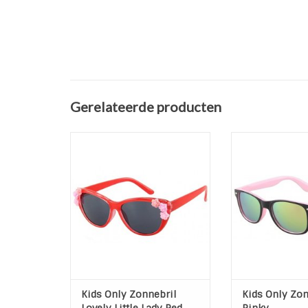
Gerelateerde producten
Zonnebril Lovely Little Lady Red
Zonnebril
100% UV-bescherming,
100% UV-bes
categorie 3
categor
UV 400
UV 4
Kleur Lens: Zwart
Kleur Lens: Gro
Kleur Montuur: Rood
Kleur Montuur: 
TOEVOEGEN AAN WINKELWAGEN
TOEVOEGEN AAN
Kids Only Zonnebril
Kids Only Zon
Lovely Little Lady Red
Pinky