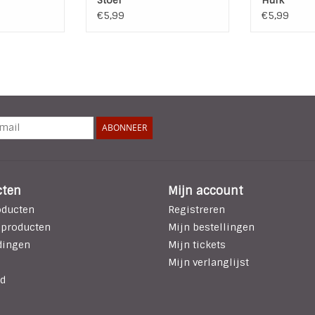
€5,99
€5,99
ABONNEER
cten
Mijn account
oducten
Registreren
 producten
Mijn bestellingen
dingen
Mijn tickets
Mijn verlanglijst
d