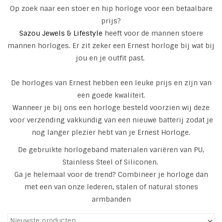
Op zoek naar een stoer en hip horloge voor een betaalbare
Tassen en meer
prijs?
Sazou Jewels & Lifestyle
heeft voor de mannen stoere
mannen horloges. Er zit zeker een Ernest horloge bij wat bij
Haaraccesoires
jou en je outfit past.
Zonnebrillen
De horloges van Ernest hebben een leuke prijs en zijn van
een goede kwaliteit.
Fashion
Wanneer je bij ons een horloge besteld voorzien wij deze
voor verzending vakkundig van een nieuwe batterij zodat je
ON THE BEACH
nog langer plezier hebt van je Ernest Horloge.
De gebruikte horlogeband materialen variëren van PU,
Charmin*s
Stainless Steel of Siliconen.
Ga je helemaal voor de trend? Combineer je horloge dan
met een van onze lederen, stalen of natural stones
Ohlala Jewels
armbanden
LIFESTYLE PRODUCTEN