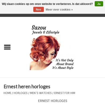
Wij slaan cookies op om onze website te verbeteren. Is dat akkoord?
Ja
Nee
Meer over cookies »
0 Artikelen - €0,00
Home
Just For Her
Just for Him
Kids Only
HORLOGES
Ernest heren horloges
Plus Size Sieraden
HOME
/
HORLOGES
/
MEN´S WATCHES
/
ERNEST FOR HIM
ERNEST HORLOGES
Enkelbandjes