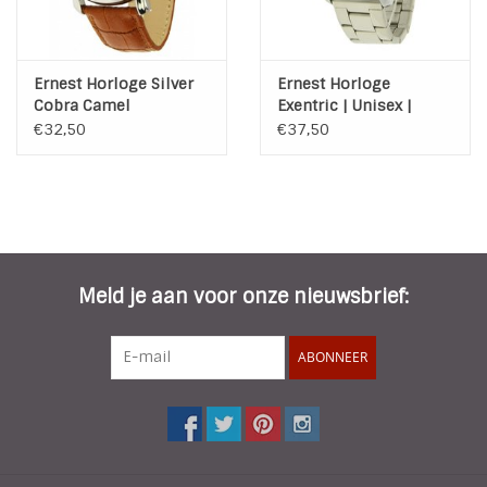
Ernest Horloge Silver
Ernest Horloge
Cobra Camel
Exentric | Unisex |
Zilver | Zwart
€32,50
€37,50
Meld je aan voor onze nieuwsbrief:
ABONNEER