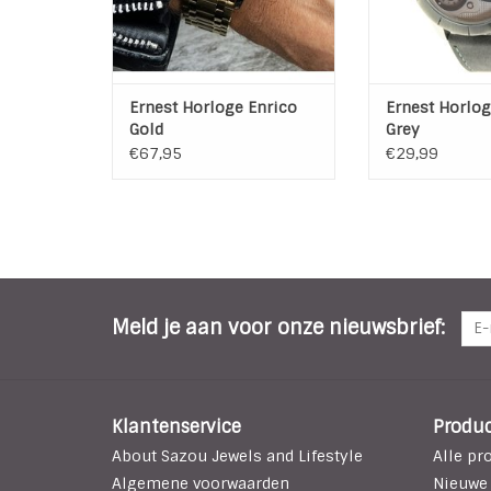
Achterkant: Roe
Ø horlogekas
Breedte horloge
To
Ernest Horloge Enrico
Ernest Horlog
TOEVOEGEN AAN
Gold
Grey
€67,95
€29,99
Meld je aan voor onze nieuwsbrief:
Klantenservice
Produ
About Sazou Jewels and Lifestyle
Alle pr
Algemene voorwaarden
Nieuwe