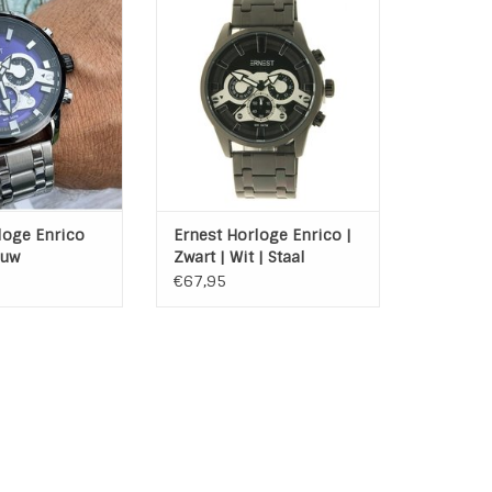
 stalen band.
stalen band.
AN WINKELWAGEN
TOEVOEGEN AAN WINKELWAGEN
loge Enrico
Ernest Horloge Enrico |
auw
Zwart | Wit | Staal
€67,95