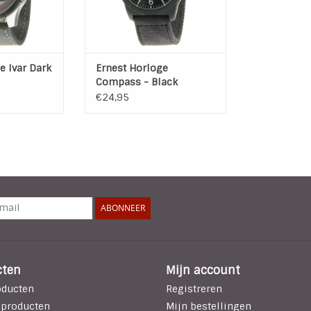
TOEVOEGEN AAN WINKELWAGEN
stvrij staal
t: 5,3 cm
band: 2,3 cm
e Ivar Dark
Ernest Horloge
 WINKELWAGEN
Compass - Black
€24,95
ABONNEER
cten
Mijn account
oducten
Registreren
 producten
Mijn bestellingen