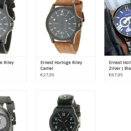
asse
camel kleurige leren band .
Blauw met
Stoer met klasse
 WINKELWAGEN
TOEVOEGEN A
TOEVOEGEN AAN WINKELWAGEN
e Riley
Ernest Horloge Riley
Ernest Hor
Camel
Zilver | Bl
€27,95
€67,95
is een stoer
Nooit meer verdwalen met
rloge met een
Horloge Compass van het merk
oge kast
Ernest in de kleur Zwart. Het
: grijs
horloge heeft ook een kompas
nd: Leder
welke verschuifbaar is op de
t: Zwart/Bruin
band.
: zwart