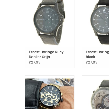
grijs. Stoer met klasse
met kl
TOEVOEGEN AAN WINKELWAGEN
TOEVOEGEN AAN
Ernest Horloge Riley
Ernest Horlog
Donker Grijs
Black
€27,95
€27,95
Heren horloge Enrico Gold met
Ivar Dark Grey 
stalen band.
robuust heren ho
grote horl
TOEVOEGEN AAN WINKELWAGEN
Kleur band
Materiaal ba
Kleur wijzerplaa
Kleur Kast