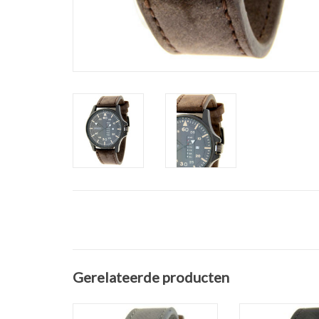
Gerelateerde producten
Heren horloge Riley donker
Heren horloge Ril