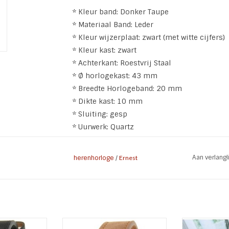
* Kleur band: Donker Taupe
* Materiaal Band: Leder
* Kleur wijzerplaat: zwart (met witte cijfers)
* Kleur kast: zwart
* Achterkant: Roestvrij Staal
* Ø horlogekast: 43 mm
* Breedte Horlogeband: 20 mm
* Dikte kast: 10 mm
* Sluiting: gesp
* Uurwerk: Quartz
* Nikkelvrij
Aan verlang
herenhorloge
/
Ernest
ey Black. Stoer
Heren horloge Riley met een
Heren horlo