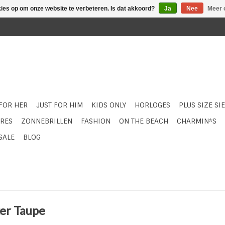
kies op om onze website te verbeteren. Is dat akkoord?
Ja
Nee
Meer 
 FOR HER
JUST FOR HIM
KIDS ONLY
HORLOGES
PLUS SIZE SI
RES
ZONNEBRILLEN
FASHION
ON THE BEACH
CHARMIN*S
SALE
BLOG
ker Taupe