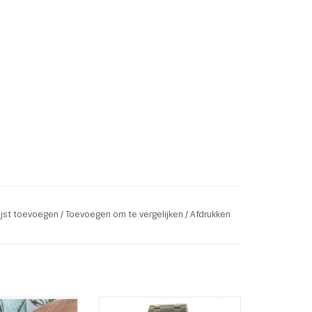
lijst toevoegen
/
Toevoegen om te vergelijken
/
Afdrukken
ge Enrico Zilver
Zwart heren horloge Enrico met