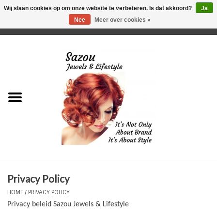
Wij slaan cookies op om onze website te verbeteren. Is dat akkoord?
Ja
Nee
Meer over cookies »
0 Artikelen - €0,00
Home
Just For Her
Just for Him
Kids Only
HORLOGES
Privacy Policy
Plus Size Sieraden
HOME
/
PRIVACY POLICY
Privacy beleid Sazou Jewels & Lifestyle
Enkelbandjes