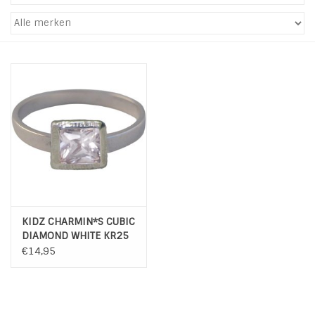
Tassen en meer
Haaraccesoires
Zonnebrillen
Fashion
ON THE BEACH
KIDZ CHARMIN*S CUBIC
Charmin*s
DIAMOND WHITE KR25
- Best Seller
€14,95
Ohlala Jewels
LIFESTYLE PRODUCTEN