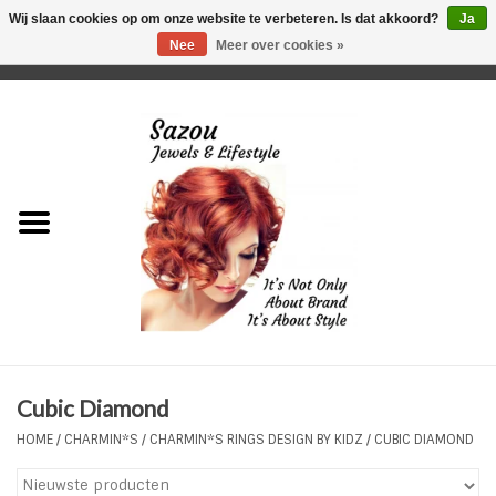
Wij slaan cookies op om onze website te verbeteren. Is dat akkoord?
Ja
Nee
Meer over cookies »
0 Artikelen - €0,00
Home
Just For Her
Just for Him
Kids Only
HORLOGES
Cubic Diamond
Plus Size Sieraden
HOME
/
CHARMIN*S
/
CHARMIN*S RINGS DESIGN BY KIDZ
/
CUBIC DIAMOND
Enkelbandjes