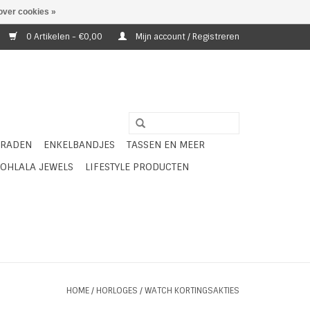
over cookies »
0 Artikelen - €0,00
Mijn account / Registreren
ERADEN
ENKELBANDJES
TASSEN EN MEER
OHLALA JEWELS
LIFESTYLE PRODUCTEN
HOME
/
HORLOGES
/
WATCH KORTINGSAKTIES