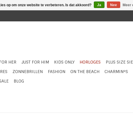
kies op om onze website te verbeteren. Is dat akkoord?
Ja
Nee
Meer 
 FOR HER
JUST FOR HIM
KIDS ONLY
HORLOGES
PLUS SIZE SI
RES
ZONNEBRILLEN
FASHION
ON THE BEACH
CHARMIN*S
SALE
BLOG